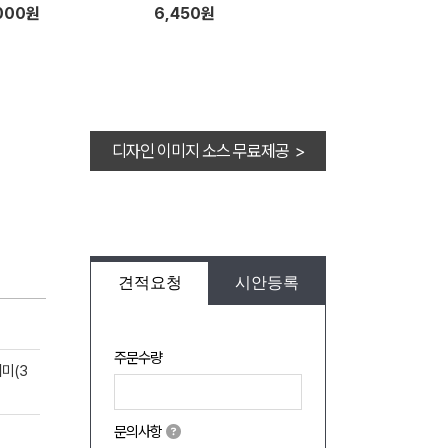
000원
6,450원
디자인 이미지 소스 무료제공 >
견적요청
시안등록
주문수량
미(3
문의사항