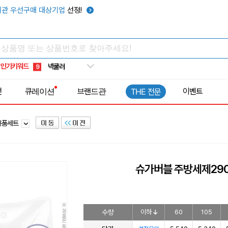
키캡
5
관 우선구매 대상기업
선정!
우산
6
텀블러
7
쿨토시
8
인기키워드
넥쿨러
9
타포린가방
10
전
큐레이션
브랜드관
이벤트
THE 전문
선풍기
1
용품세트
슈가버블 주방세제29
수량
이하
60
105