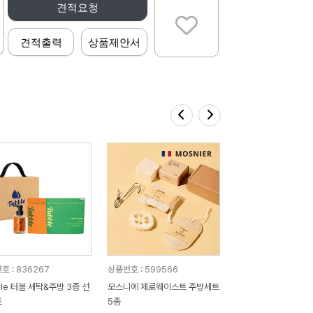
견적요청
견적출력
상품제안서
호 : 836267
상품번호 : 599566
ble 터블 세탁&주방 3종 선
모스니에 제로웨이스트 주방세트
트
5종