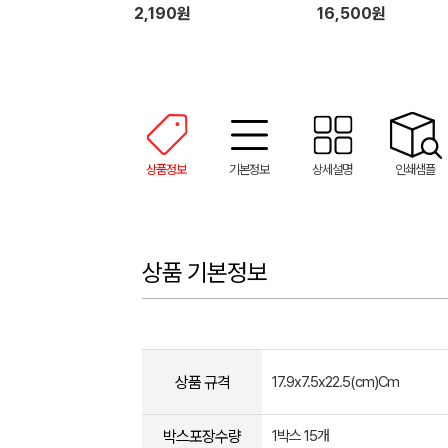
러시 설거지 수세미 일체형
2,190원
16,500원
장갑 1P 세트
상품정보
기본정보
상세설명
인쇄샘플
상품 기본정보
상품 규격
17.9x7.5x22.5(cm)Cm
박스포장수량
1박스 15개