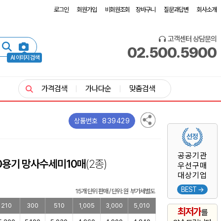
로그인
회원가입
비회원조회
장바구니
질문과답변
회사소개
고객센터 상담문의
02.500.5900
AI 이미지 검색
가격검색
가나다순
맞춤검색
839429
상품번호
공공기관
0용기 망사수세미10매
(2종)
우선구매
대상기업
BEST →
15개 단위 판매 / 단위: 원 부가세별도
210
300
510
1,005
3,000
5,010
최저가
를