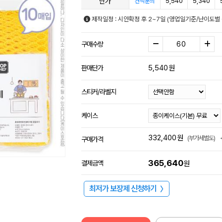
단가
5,540
5,340
견적문의
제작일정 : 시안확정 후 2~7일 (영업일기준/난이도별 
구매수량
5,540
원
판매단가
스티커/라벨지
케이스
332,400
원
(부가세별도)
구매가격
365,640
결제금액
원
최저가 보장제 신청하기
〉