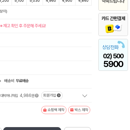
5,200
5,100
5,030
4,960
4,900
4,840
약속드립니다
상이)
카드 간편결제
※ 재고 확인 후 주문해 주세요!
상담전화
02) 500
5900
+
배송비
무료배송
4,986
회원가입
대박머니적립
원
쇼핑백 제작
박스 제작