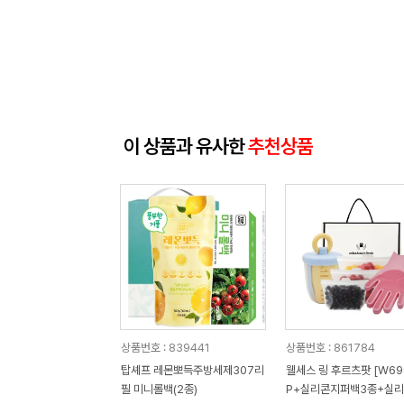
이 상품과 유사한
추천상품
상품번호 : 839441
상품번호 : 861784
탑셰프 레몬뽀득주방세제307리
웰세스 링 후르츠팟 [W690
필 미니롤백(2종)
P+실리콘지퍼백3종+실리