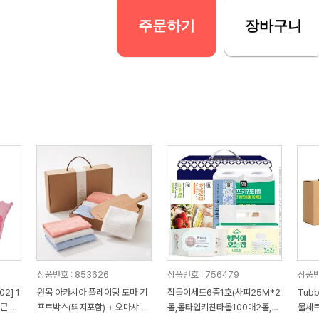
주문하기
장바구니
상품번호 : 853626
상품번호 : 756479
상품번
2] 1
원목 아카시아 플레이팅 도마 기
집들이세트6종1호(사피25M*2
Tub
콘 브
프트박스(띄지포함) + 오마샤리
롤,롤타입키친타올100매2롤,위
물세