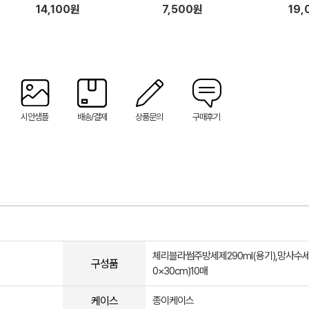
 고무
프 행주 + 기프트박스
생장갑,크린백,컬러지퍼백,물티
14,100원
7,500원
19,
슈50매)
시안샘플
배송/결제
상품문의
구매후기
체리블라썸주방세제290ml(용기),망사수세
구성품
0×30cm)10매
케이스
종이케이스