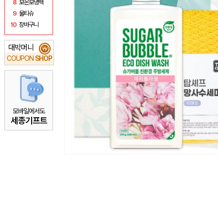
8
보온보냉백
9
물티슈
10
장바구니
대박머니
₩
COUPON
SHOP
모바일에서도
세종기프트