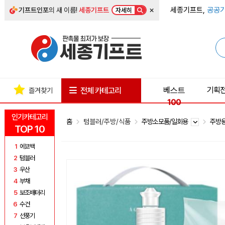
×
세종기프트,
공공기
기프트인포
의 새 이름!
세종기프트
자세히
베스트
기획
전체 카테고리
즐겨찾기
100
인기카테고리
홈
텀블러/주방/식품
주방소모품/일회용
주방
TOP 10
1
에코백
2
텀블러
3
우산
4
부채
5
보조배터리
6
수건
7
선풍기