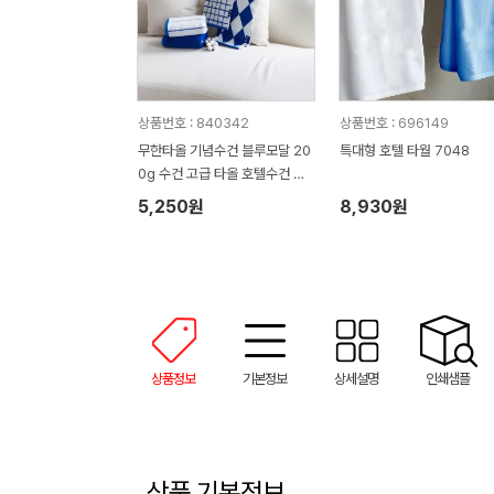
상품번호 : 840342
상품번호 : 696149
무한타올 기념수건 블루모달 20
특대형 호텔 타월 7048
0g 수건 고급 타올 호텔수건 M
H03
5,250원
8,930원
상품정보
기본정보
상세설명
인쇄샘플
상품 기본정보