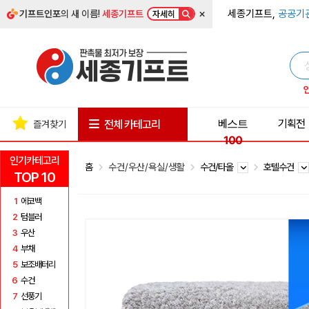
×
세종기프트,
공공기
기프트인포
의 새 이름!
세종기프트
자세히
베스트
기획전
전체 카테고리
즐겨찾기
100
인기카테고리
홈
수건/우산/욕실/생활
수건/타올
호텔수건
TOP 10
1
에코백
2
텀블러
3
우산
4
부채
5
보조배터리
6
수건
7
선풍기