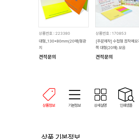
상품번호 : 223380
상품번호 : 170853
대형_130*80mm(20매)형광
[주문제작] 수첩형 점착메모지
지
쪽 대형(20매) 모음
견적문의
견적문의
상품정보
기본정보
상세설명
인쇄샘플
상품 기본정보