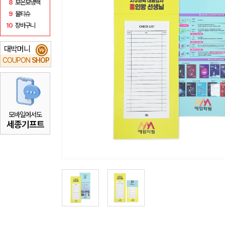
8
보온보냉백
9
물티슈
10
장바구니
대박머니
₩
COUPON
SHOP
모바일에서도
세종기프트