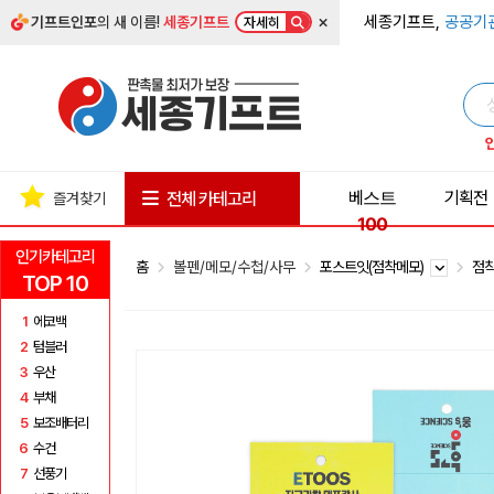
×
세종기프트,
공공기
기프트인포
의 새 이름!
세종기프트
자세히
베스트
기획전
전체 카테고리
즐겨찾기
100
인기카테고리
홈
볼펜/메모/수첩/사무
포스트잇(점착메모)
점착
TOP 10
1
에코백
2
텀블러
3
우산
4
부채
5
보조배터리
6
수건
7
선풍기