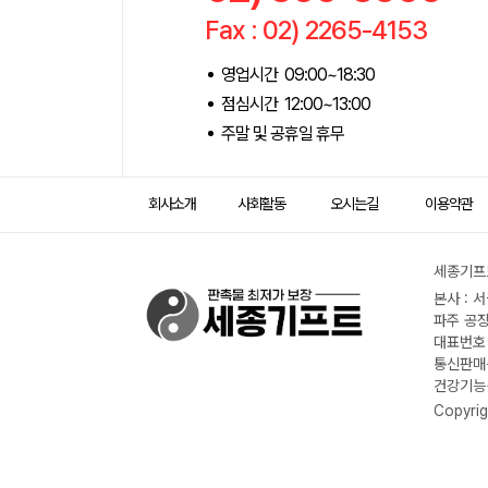
Fax : 02) 2265-4153
영업시간 09:00~18:30
점심시간 12:00~13:00
주말 및 공휴일 휴무
회사소개
사회활동
오시는길
이용약관
세종기프트
본사 : 
파주 공장
대표번호 :
통신판매신
건강기능식
Copyrig