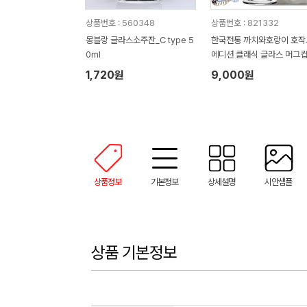
상품번호 : 560348
상품번호 : 821332
몽블랑 글라스소주잔_C type 5
한국전통 까치와호랑이 호작
0ml
에디션 클래식 글라스 머그컵
0ml 보자기 포장
1,720원
9,000원
상품정보
기본정보
상세설명
시안샘플
상품 기본정보