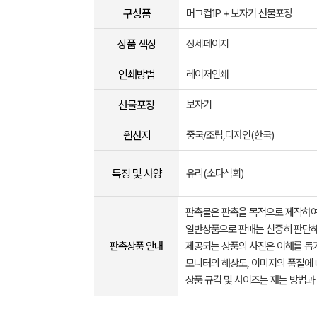
구성품
머그컵1P + 보자기 선물포장
상품 색상
상세페이지
인쇄방법
레이저인쇄
선물포장
보자기
원산지
중국/조립,디자인(한국)
특징 및 사양
유리(소다석회)
판촉물은 판촉을 목적으로 제작하여
일반상품으로 판매는 신중히 판단해
판촉상품 안내
제공되는 상품의 사진은 이해를 
모니터의 해상도, 이미지의 품질에 
상품 규격 및 사이즈는 재는 방법과