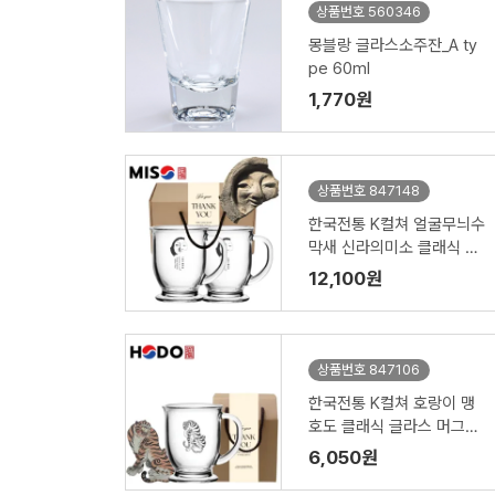
상품번호 560346
몽블랑 글라스소주잔_A ty
pe 60ml
1,770원
상품번호 847148
한국전통 K컬쳐 얼굴무늬수
막새 신라의미소 클래식 글
라스 머그컵 440ml 2P 기
12,100원
프팅
상품번호 847106
한국전통 K컬쳐 호랑이 맹
호도 클래식 글라스 머그컵
440ml 1P 기프팅
6,050원