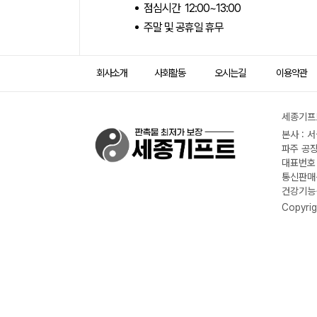
점심시간 12:00~13:00
주말 및 공휴일 휴무
회사소개
사회활동
오시는길
이용약관
세종기프트
본사 : 
파주 공장
대표번호 :
통신판매신
건강기능식
Copyrig