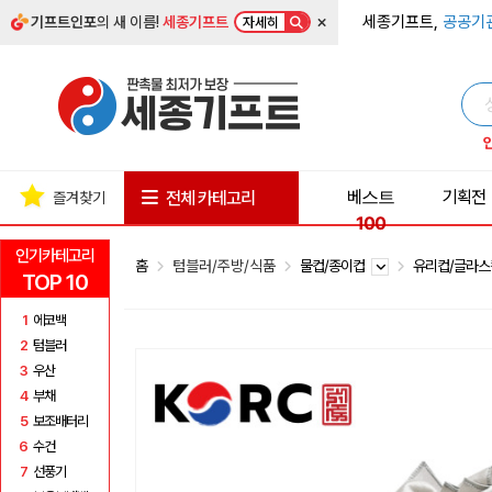
×
세종기프트,
공공기
기프트인포
의 새 이름!
세종기프트
자세히
베스트
기획전
전체 카테고리
즐겨찾기
100
인기카테고리
홈
텀블러/주방/식품
물컵/종이컵
유리컵/글라
TOP 10
1
에코백
2
텀블러
3
우산
4
부채
5
보조배터리
6
수건
7
선풍기