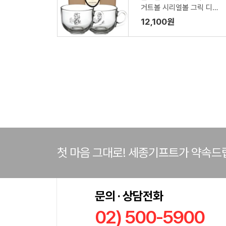
거트볼 시리얼볼 그릭 디저
트 머그컵 470ml 2P 기프
12,100원
팅
첫 마음 그대로! 세종기프트가 약속드
문의 · 상담전화
02) 500-5900