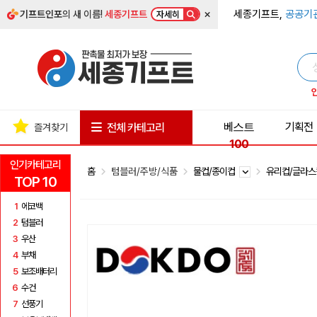
×
세종기프트,
공공기
기프트인포
의 새 이름!
세종기프트
자세히
베스트
기획전
전체 카테고리
즐겨찾기
100
인기카테고리
홈
텀블러/주방/식품
물컵/종이컵
유리컵/글라
TOP 10
1
에코백
2
텀블러
3
우산
4
부채
5
보조배터리
6
수건
7
선풍기