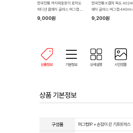
한국전통 까치와호랑이 호작도
한국전통 K컬쳐 독도 4024
에디션 클래식 글라스 머그컵 44
래식 글라스 머그컵 440ml 
0ml 보자기 포장
자기 포장)
9,000원
9,200원
상품정보
기본정보
상세설명
시안샘플
상품 기본정보
구성품
머그컵1P + 손잡이 끈 기프트박스