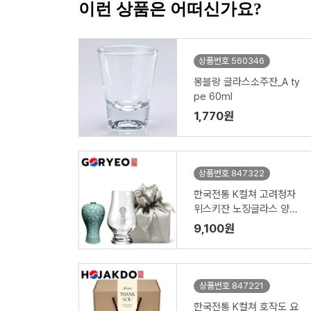
이런 상품은 어떠신가요?
상품번호 560346
몽블랑 글라스소주잔_A ty
pe 60ml
1,770원
상품번호 847322
한국전통 K컬쳐 고려청자
위스키잔 노징글라스 양주
니트잔 170ml (보자기 포
9,100원
장)
상품번호 847221
한국전통 K컬쳐 호작도 요