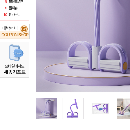
8
보온보냉백
9
물티슈
10
장바구니
대박머니
₩
COUPON
SHOP
모바일에서도
세종기프트