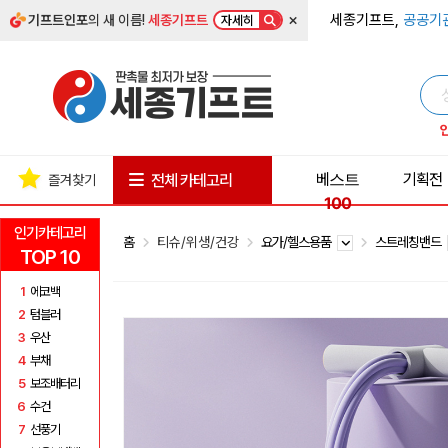
×
세종기프트,
공공기
기프트인포
의 새 이름!
세종기프트
자세히
베스트
기획전
전체 카테고리
즐겨찾기
100
인기카테고리
홈
티슈/위생/건강
요가/헬스용품
스트레칭밴드
TOP 10
1
에코백
2
텀블러
3
우산
4
부채
5
보조배터리
6
수건
7
선풍기