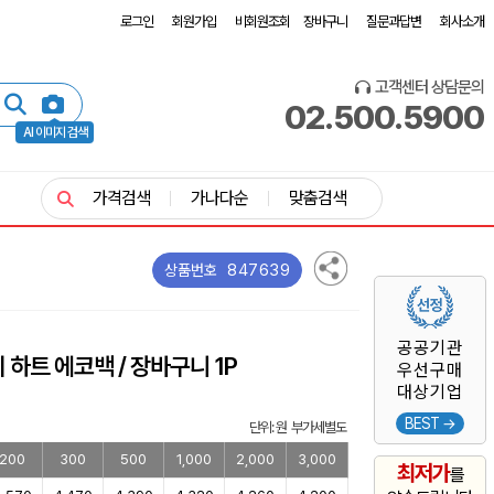
로그인
회원가입
비회원조회
장바구니
질문과답변
회사소개
고객센터 상담문의
02.500.5900
AI 이미지 검색
가격검색
가나다순
맞춤검색
847639
상품번호
공공기관
 하트 에코백 / 장바구니 1P
우선구매
대상기업
BEST →
단위: 원 부가세별도
200
300
500
1,000
2,000
3,000
최저가
를