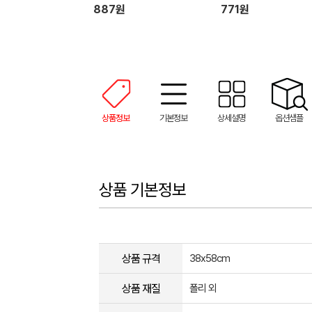
887원
771원
상품정보
기본정보
상세설명
옵션샘플
상품 기본정보
상품 규격
38x58cm
상품 재질
폴리 외