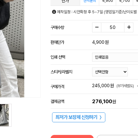
단가
4,900
4,700
견적문의
제작일정 : 시안확정 후 5~7일 (영업일기준/난이도별 
구매수량
4,900
원
판매단가
인쇄 선택
스티커/라벨지
245,000
원
(부가세별도)
구매가격
276,100
결제금액
원
최저가 보장제 신청하기
〉