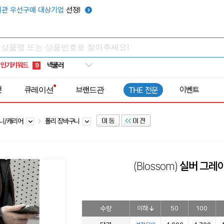
키캡
5
관 우선구매 대상기업
선정!
우산
6
텀블러
7
쿨토시
8
인기키워드
넥쿨러
9
타포린가방
10
전
큐레이션
브랜드관
이벤트
THE 전문
선풍기
1
니/캐리어
폴리 장바구니
(Blossom)
실버 그레이
수량
이하
50
100