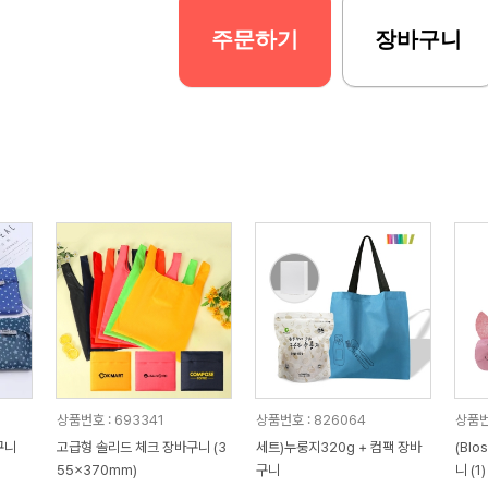
주문하기
장바구니
상품번호 : 693341
상품번호 : 826064
상품번
구니
고급형 솔리드 체크 장바구니 (3
세트)누룽지320g + 컴팩 장바
(Bl
55x370mm)
구니
니 (1)