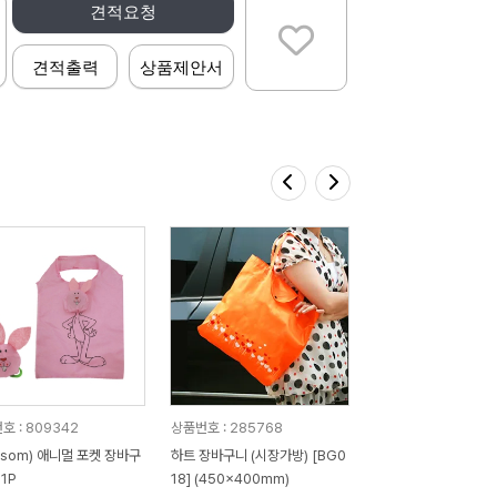
견적요청
견적출력
상품제안서
호 : 809342
상품번호 : 285768
ossom) 애니멀 포켓 장바구
하트 장바구니 (시장가방) [BG0
 1P
18] (450x400mm)