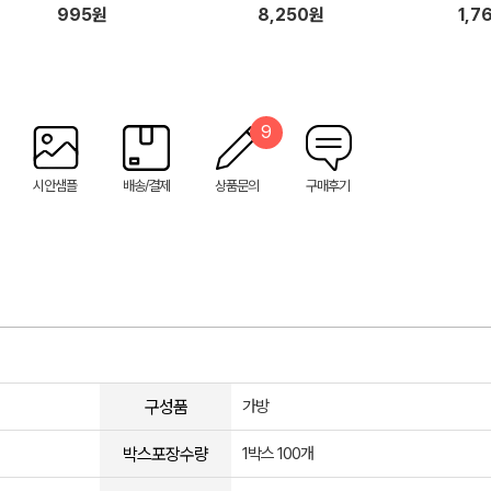
995원
8,250원
1,7
9
시안샘플
배송/결제
상품문의
구매후기
구성품
가방
박스포장수량
1박스 100개