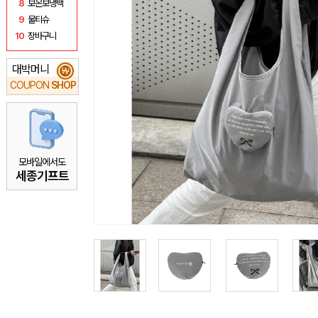
8
보온보냉백
9
물티슈
10
장바구니
대박머니
₩
COUPON
SHOP
모바일에서도
세종기프트