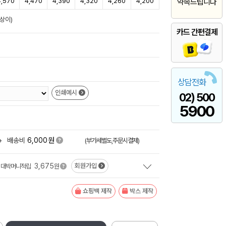
4,570
4,470
4,390
4,320
4,260
4,200
약속드립니다
상이)
카드 간편결제
상담전화
인쇄예시
02) 500
5900
원
+
배송비
6,000
(부가세별도,주문시결제)
3,675
회원가입
대박머니적립
원
쇼핑백 제작
박스 제작