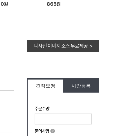
60원
865원
디자인 이미지 소스 무료제공 >
견적요청
시안등록
주문수량
문의사항