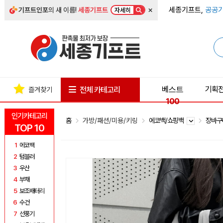
×
세종기프트,
공공기
기프트인포
의 새 이름!
세종기프트
자세히
베스트
기획
전체 카테고리
즐겨찾기
100
인기카테고리
홈
가방/패션/미용/키링
에코백/쇼핑백
장바구
TOP 10
1
에코백
2
텀블러
3
우산
4
부채
5
보조배터리
6
수건
7
선풍기