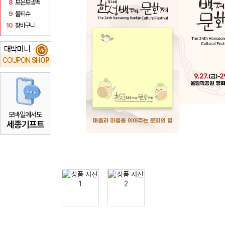
8
보온보냉백
9
물티슈
10
장바구니
대박머니
₩
COUPON
SHOP
모바일에서도
세종기프트