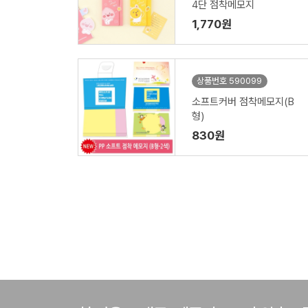
4단 점착메모지
1,770원
상품번호 590099
소프트커버 점착메모지(B
형)
830원