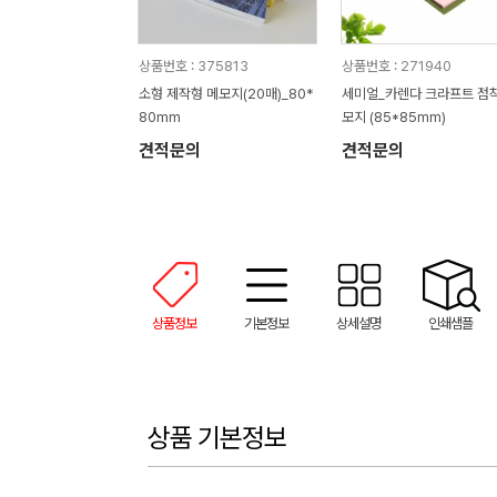
상품번호 : 375813
상품번호 : 271940
소형 제작형 메모지(20매)_80*
세미얼_카렌다 크라프트 점
80mm
모지 (85*85mm)
견적문의
견적문의
상품정보
기본정보
상세설명
인쇄샘플
상품 기본정보