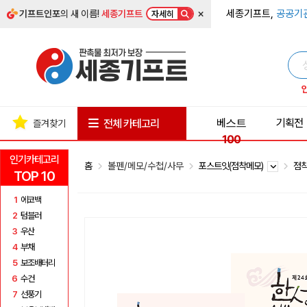
×
세종기프트,
공공기
기프트인포
의 새 이름!
세종기프트
자세히
베스트
기획전
전체 카테고리
즐겨찾기
100
인기카테고리
홈
볼펜/메모/수첩/사무
포스트잇(점착메모)
점착
TOP 10
1
에코백
2
텀블러
3
우산
4
부채
5
보조배터리
6
수건
7
선풍기