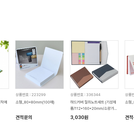
상품번호 : 223299
상품번호 : 336344
상품번
점착메
소형_80*80mm(100매)
하드커버 절취노트세트 (기성제
소형_
품/112*160*20mm/소량가
능)
견적문의
3,030원
견적