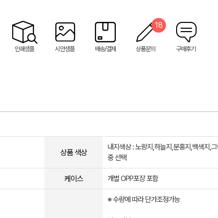
18
인쇄샘플
시안샘플
배송/결제
상품문의
구매후기
내지색상 : 노랑지,하늘지,분홍지,백색지,
상품 색상
중 선택
케이스
개별 OPP포장 포함
※ 수량에 따라 단가조정가능