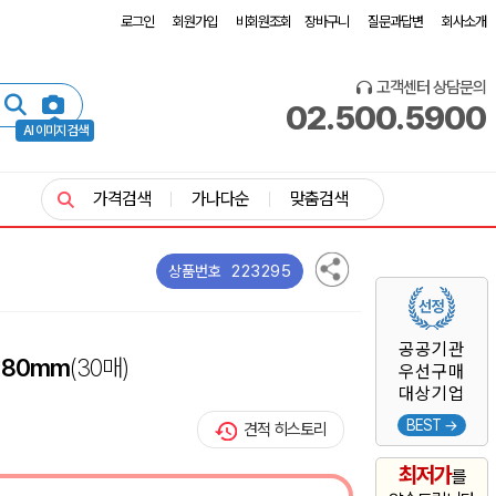
로그인
회원가입
비회원조회
장바구니
질문과답변
회사소개
고객센터 상담문의
02.500.5900
AI 이미지 검색
가격검색
가나다순
맞춤검색
223295
상품번호
공공기관
*80mm
(30매)
우선구매
대상기업
BEST →
견적 히스토리
최저가
를