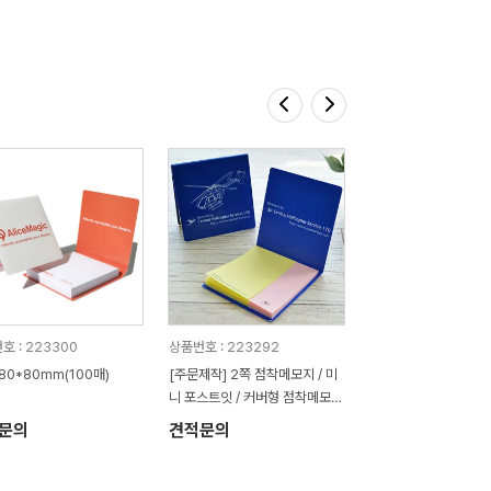
호 : 223300
상품번호 : 223292
80*80mm(100매)
[주문제작] 2쪽 점착메모지 / 미
니 포스트잇 / 커버형 점착메모지
(20매)
문의
견적문의