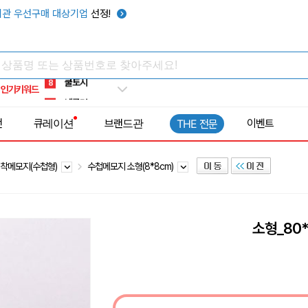
키캡
5
관 우선구매 대상기업
선정!
우산
6
텀블러
7
쿨토시
8
인기키워드
넥쿨러
9
타포린가방
10
전
큐레이션
브랜드관
이벤트
THE 전문
선풍기
1
착메모지(수첩형)
수첩메모지 소형(8*8cm)
소형_80