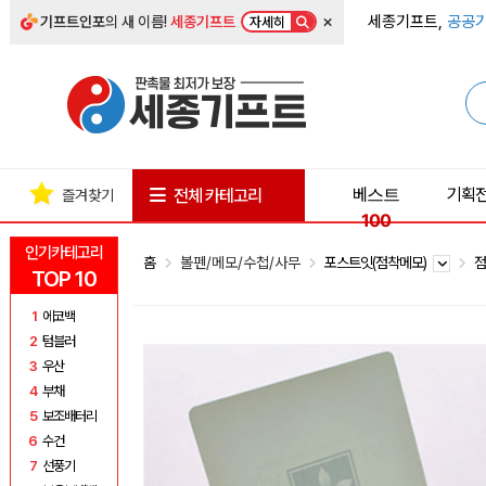
×
세종기프트,
공공기
기프트인포
의 새 이름!
세종기프트
자세히
베스트
기획
전체 카테고리
즐겨찾기
100
인기카테고리
홈
볼펜/메모/수첩/사무
포스트잇(점착메모)
점
TOP 10
1
에코백
2
텀블러
3
우산
4
부채
5
보조배터리
6
수건
7
선풍기