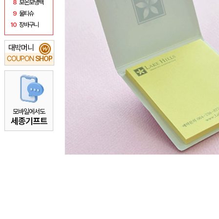
8
보온보냉백
9
물티슈
10
장바구니
대박머니
₩
COUPON
SHOP
모바일에서도
세종기프트