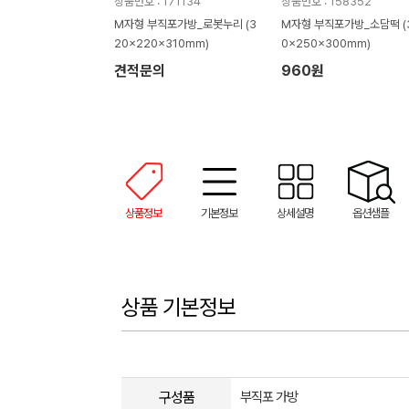
상품번호 : 171134
상품번호 : 158352
M자형 부직포가방_로봇누리 (3
M자형 부직포가방_소담떡 (
20x220x310mm)
0x250x300mm)
견적문의
960원
상품정보
기본정보
상세설명
옵션샘플
상품 기본정보
구성품
부직포 가방