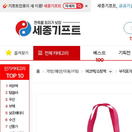
×
세종기프트,
공공기
기프트인포
의 새 이름!
세종기프트
자세히
베스트
기획전
전체 카테고리
즐겨찾기
100
인기카테고리
홈
가방/패션/미용/키링
에코백/쇼핑백
부직포
TOP 10
1
에코백
2
텀블러
3
우산
4
부채
5
보조배터리
6
수건
7
선풍기