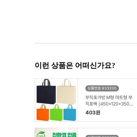
이런 상품은 어떠신가요?
상품번호 833205
부직포가방 M형 마트형 부
직포백 (450x120x350m
m)
403원