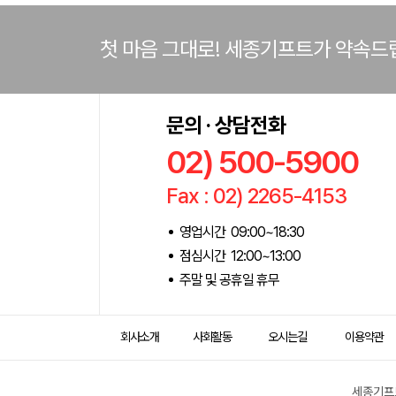
첫 마음 그대로! 세종기프트가 약속드
문의 · 상담전화
02) 500-5900
Fax : 02) 2265-4153
영업시간 09:00~18:30
점심시간 12:00~13:00
주말 및 공휴일 휴무
회사소개
사회활동
오시는길
이용약관
세종기프트