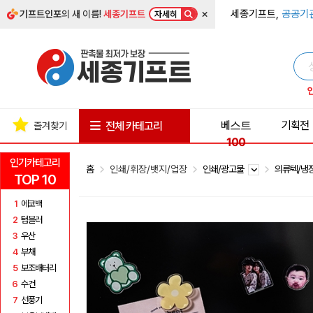
×
세종기프트,
공공기
기프트인포
의 새 이름!
세종기프트
자세히
베스트
기획전
전체 카테고리
즐겨찾기
100
인기카테고리
홈
인쇄/휘장/뱃지/업장
인쇄/광고물
의류텍/냉
TOP 10
1
에코백
2
텀블러
3
우산
4
부채
5
보조배터리
6
수건
7
선풍기