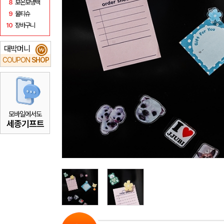
8
보온보냉백
9
물티슈
10
장바구니
대박머니
₩
COUPON
SHOP
모바일에서도
세종기프트