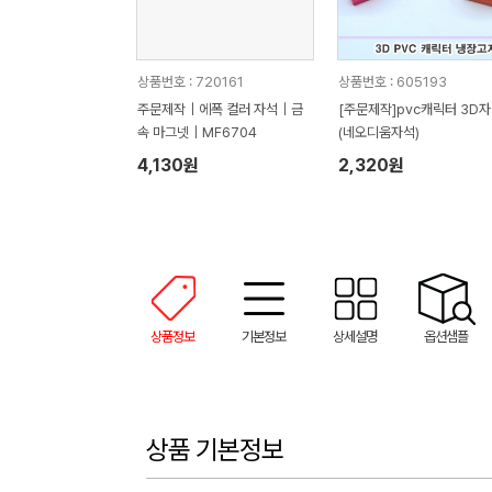
상품번호 : 720161
상품번호 : 605193
주문제작｜에폭 컬러 자석｜금
[주문제작]pvc캐릭터 3D
속 마그넷｜MF6704
(네오디움자석)
4,130원
2,320원
상품정보
기본정보
상세설명
옵션샘플
상품 기본정보