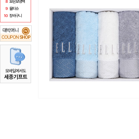
8
보온보냉백
9
물티슈
10
장바구니
대박머니
₩
COUPON
SHOP
모바일에서도
세종기프트