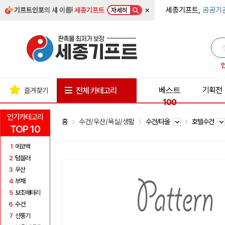
×
세종기프트,
공공기
기프트인포
의 새 이름!
세종기프트
자세히
베스트
기획전
전체 카테고리
즐겨찾기
100
인기카테고리
홈
수건/우산/욕실/생활
수건/타올
호텔수건
TOP 10
1
에코백
2
텀블러
3
우산
4
부채
5
보조배터리
6
수건
7
선풍기