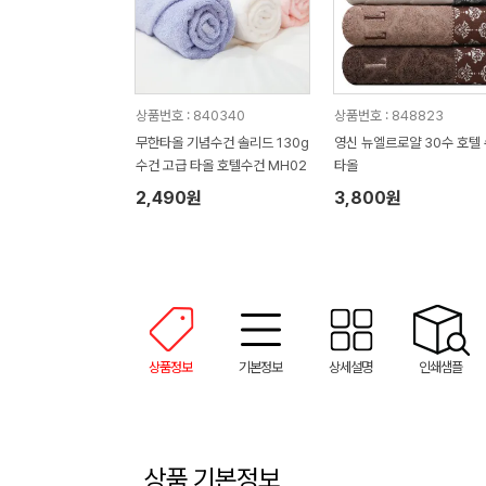
상품번호 : 840340
상품번호 : 848823
무한타올 기념수건 솔리드 130g
영신 뉴엘르로얄 30수 호텔
수건 고급 타올 호텔수건 MH02
타올
2,490원
3,800원
상품정보
기본정보
상세설명
인쇄샘플
상품 기본정보