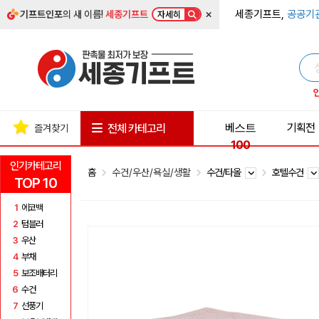
×
세종기프트,
공공기
기프트인포
의 새 이름!
세종기프트
자세히
베스트
기획전
전체 카테고리
즐겨찾기
100
인기카테고리
홈
수건/우산/욕실/생활
수건/타올
호텔수건
TOP 10
1
에코백
2
텀블러
3
우산
4
부채
5
보조배터리
6
수건
7
선풍기