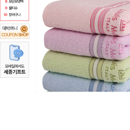
8
보온보냉백
9
물티슈
10
장바구니
대박머니
₩
COUPON
SHOP
모바일에서도
세종기프트