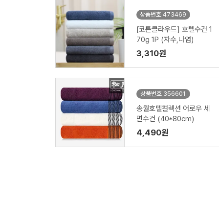
상품번호 473469
[코튼클라우드] 호텔수건 1
70g 1P (자수,나염)
3,310원
상품번호 356601
송월호텔컬렉션 어로우 세
면수건 (40*80cm)
4,490원