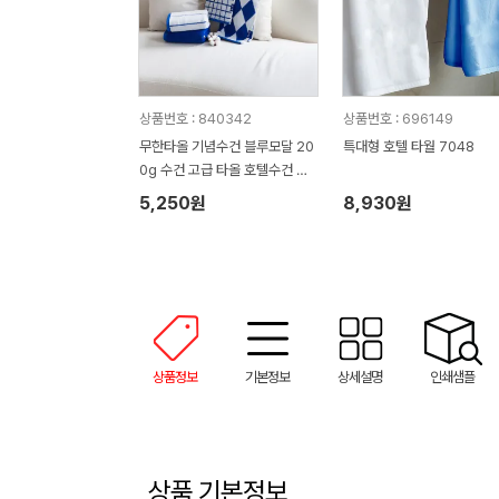
상품번호 : 840342
상품번호 : 696149
무한타올 기념수건 블루모달 20
특대형 호텔 타월 7048
0g 수건 고급 타올 호텔수건 M
H03
5,250원
8,930원
상품정보
기본정보
상세설명
인쇄샘플
상품 기본정보