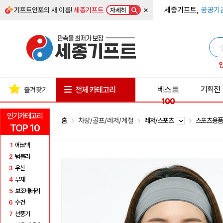
×
세종기프트,
공공기
기프트인포
의 새 이름!
세종기프트
자세히
베스트
기획전
전체 카테고리
즐겨찾기
100
인기카테고리
홈
차량/골프/레저/계절
레저/스포츠
스포츠용
TOP 10
1
에코백
2
텀블러
3
우산
4
부채
5
보조배터리
6
수건
7
선풍기