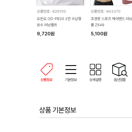
상품번호 : 829100
상품번호 : 843370
오든오 OD-PB20 2칸 수납형
초경량 스포츠 헤어밴드 러
방수 러닝벨트
품 Z549
9,720원
5,100원
상품정보
기본정보
상세설명
옵션샘플
상품 기본정보