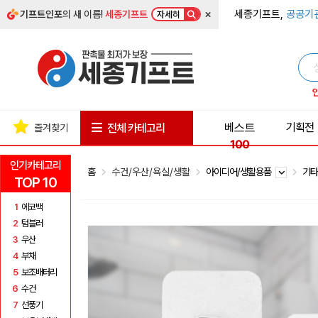
×
세종기프트,
공공기
기프트인포
의 새 이름!
세종기프트
자세히
베스트
기획전
전체 카테고리
즐겨찾기
100
인기카테고리
홈
수건/우산/욕실/생활
아이디어/생활용품
기타
TOP 10
1
에코백
2
텀블러
3
우산
4
부채
5
보조배터리
6
수건
7
선풍기