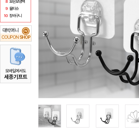
8
보온보냉백
9
물티슈
10
장바구니
대박머니
₩
COUPON
SHOP
모바일에서도
세종기프트