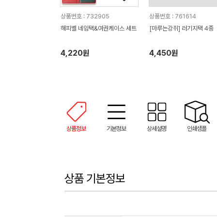
상품번호 : 732905
상품번호 : 761614
해피벨 네임택&여권케이스 세트
[마루는강쥐] 러기지택 4종
4,220원
4,450원
상품정보
기본정보
상세설명
인쇄샘플
상품 기본정보