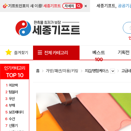
×
세종기프트,
공공기
기프트인포
의 새 이름!
세종기프트
자세히
베스트
기획전
전체 카테고리
즐겨찾기
100
인기카테고리
홈
가방/패션/미용/키링
지갑/명함케이스
고급
TOP 10
1
에코백
2
텀블러
3
우산
4
부채
5
보조배터리
6
수건
7
선풍기