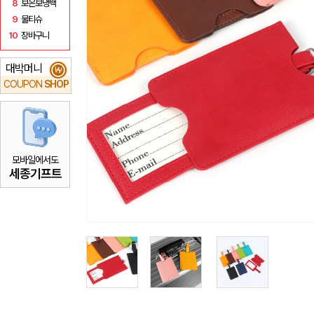
8
보온보냉백
9
물티슈
10
장바구니
대박머니
₩
COUPON
SHOP
모바일에서도
세종기프트