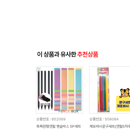
이 상품과 유사한
추천상품
상품번호 : 852069
상품번호 : 558084
흑목원형연필 펜슬박스 5P세트
게또바시문구세트(연필5자루