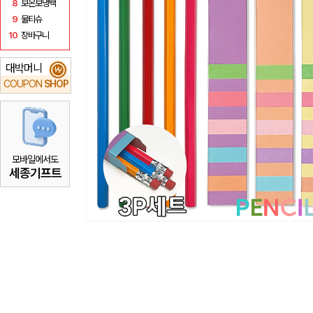
8
보온보냉백
9
물티슈
10
장바구니
대박머니
₩
COUPON
SHOP
모바일에서도
세종기프트