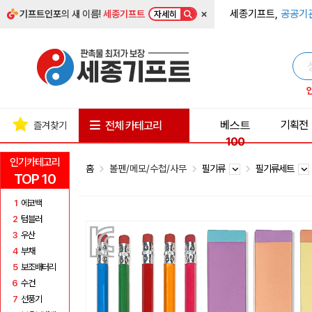
×
세종기프트,
공공기
기프트인포
의 새 이름!
세종기프트
자세히
베스트
기획전
전체 카테고리
즐겨찾기
100
인기카테고리
홈
볼펜/메모/수첩/사무
필기류
필기류세트
TOP 10
1
에코백
2
텀블러
3
우산
4
부채
5
보조배터리
6
수건
7
선풍기