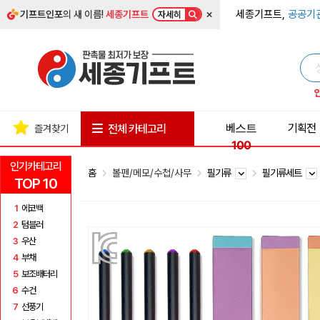
×
세종기프트,
공공기
기프트인포
의 새 이름!
세종기프트
자세히
베스트
기획전
전체 카테고리
즐겨찾기
100
인기카테고리
홈
볼펜/메모/수첩/사무
필기류
필기류세트
TOP 10
1
에코백
2
텀블러
3
우산
4
부채
5
보조배터리
6
수건
7
선풍기