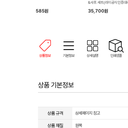
&샤프 세트(라미공식인증대
점)
585원
35,700원
상품정보
기본정보
상세설명
인쇄샘플
상품 기본정보
상품 규격
상세페이지 참고
상품 재질
원목