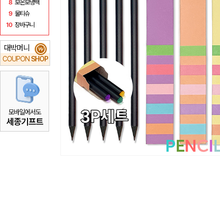
8
보온보냉백
9
물티슈
10
장바구니
대박머니
₩
COUPON
SHOP
모바일에서도
세종기프트