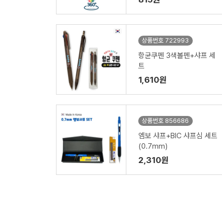
상품번호 722993
항균쿠펜 3색볼펜+샤프 세
트
1,610원
상품번호 856686
엠보 샤프+BIC 샤프심 세트
(0.7mm)
2,310원