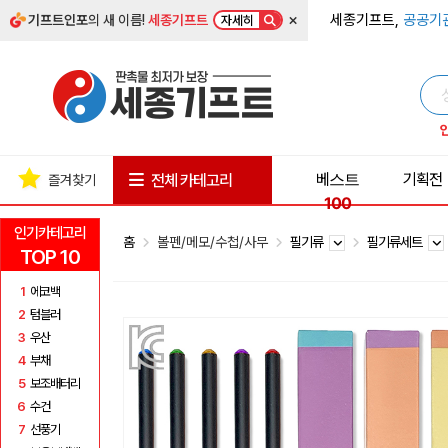
×
세종기프트,
공공기
기프트인포
의 새 이름!
세종기프트
자세히
베스트
기획전
전체 카테고리
즐겨찾기
100
인기카테고리
홈
볼펜/메모/수첩/사무
필기류
필기류세트
TOP 10
1
에코백
2
텀블러
3
우산
4
부채
5
보조배터리
6
수건
7
선풍기