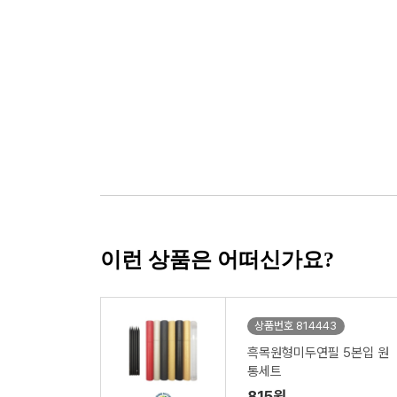
이런 상품은 어떠신가요?
상품번호 814443
흑목원형미두연필 5본입 원
통세트
815원