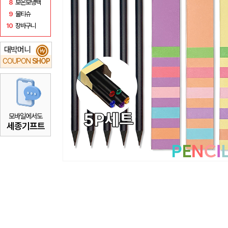
8
보온보냉백
9
물티슈
10
장바구니
대박머니
₩
COUPON
SHOP
모바일에서도
세종기프트