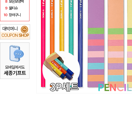
8
보온보냉백
9
물티슈
10
장바구니
대박머니
₩
COUPON
SHOP
모바일에서도
세종기프트