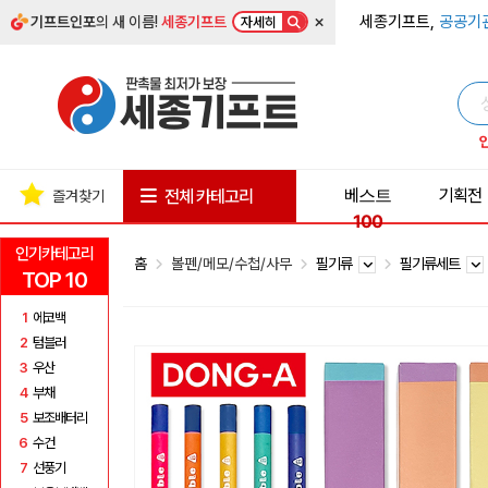
×
세종기프트,
공공기
기프트인포
의 새 이름!
세종기프트
자세히
베스트
기획전
전체 카테고리
즐겨찾기
100
인기카테고리
홈
볼펜/메모/수첩/사무
필기류
필기류세트
TOP 10
1
에코백
2
텀블러
3
우산
4
부채
5
보조배터리
6
수건
7
선풍기