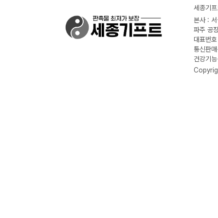
세종기프트
본사 : 
파주 공장
대표번호 :
통신판매신
건강기능식
Copyrig