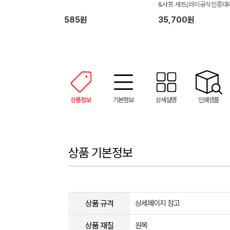
&샤프 세트(라미공식인증대
점)
585원
35,700원
상품정보
기본정보
상세설명
인쇄샘플
상품 기본정보
상품 규격
상세페이지 참고
상품 재질
원목