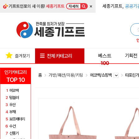
×
세종기프트,
공공기
기프트인포
의 새 이름!
세종기프트
자세히
베스트
기획전
전체 카테고리
즐겨찾기
100
인기카테고리
홈
가방/패션/미용/키링
에코백/쇼핑백
타포린
TOP 10
1
에코백
2
텀블러
3
우산
4
부채
5
보조배터리
6
수건
7
선풍기