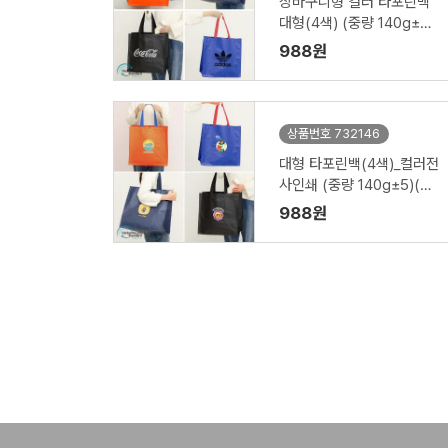
장바구니형 컬러 타포린백
대형(4색) (중량 140g±5)
(400x250x400mm)
988원
상품번호 732146
대형 타포린백(4색)_컬러전
사인쇄 (중량 140g±5)(40
0x250x400mm)
988원