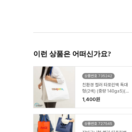
이런 상품은 어떠신가요?
상품번호 735242
친환경 컬러 타포린백 특대
형(2색) (중량 140g±5)(5
30x300x380mm)
1,400원
상품번호 727545