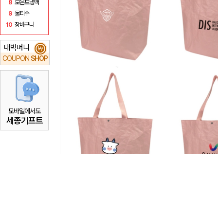
8
보온보냉백
9
물티슈
10
장바구니
대박머니
₩
COUPON
SHOP
모바일에서도
세종기프트