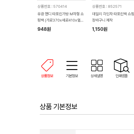
상품번호 : 570414
상품번호 : 852571
유광 핸디 타포린가방 M자형 쇼
데일리 각민자 타포린백 쇼
핑백 (가로370x세로410x옆면
장바구니 제작
130mm)
948원
1,150원
상품정보
기본정보
상세설명
인쇄샘플
상품 기본정보