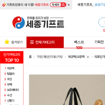
×
세종기프트,
공공기
기프트인포
의 새 이름!
세종기프트
자세히
베스트
기획전
전체 카테고리
즐겨찾기
100
인기카테고리
홈
가방/패션/미용/키링
에코백/쇼핑백
타포린
TOP 10
1
에코백
2
텀블러
3
우산
4
부채
5
보조배터리
6
수건
7
선풍기