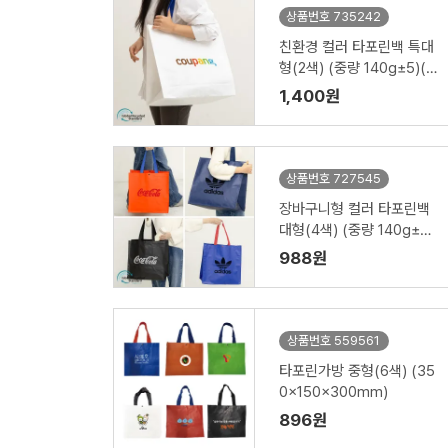
상품번호 735242
친환경 컬러 타포린백 특대
형(2색) (중량 140g±5)(5
30x300x380mm)
1,400원
상품번호 727545
장바구니형 컬러 타포린백
대형(4색) (중량 140g±5)
(400x250x400mm)
988원
상품번호 559561
타포린가방 중형(6색) (35
0x150x300mm)
896원