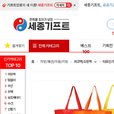
×
세종기프트,
공공기
기프트인포
의 새 이름!
세종기프트
자세히
베스트
기획전
전체 카테고리
즐겨찾기
100
인기카테고리
홈
가방/패션/미용/키링
에코백/쇼핑백
타포린
TOP 10
1
에코백
2
텀블러
3
우산
4
부채
5
보조배터리
6
수건
7
선풍기