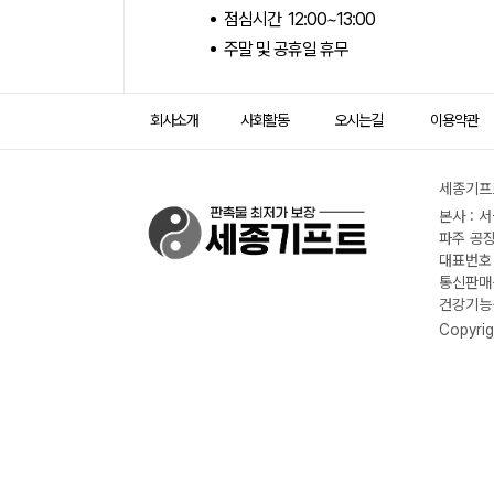
점심시간 12:00~13:00
주말 및 공휴일 휴무
회사소개
사회활동
오시는길
이용약관
세종기프트
본사 : 
파주 공장
대표번호 :
통신판매신
건강기능식
Copyrig