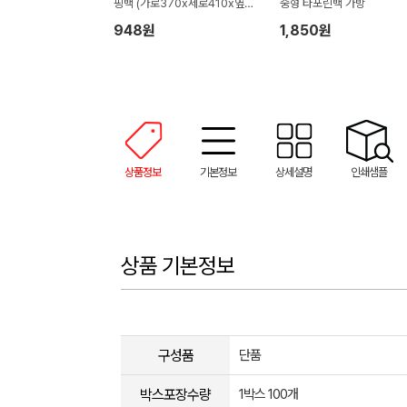
핑백 (가로370x세로410x옆면
중형 타포린백 가방
130mm)
948원
1,850원
상품정보
기본정보
상세설명
인쇄샘플
상품 기본정보
구성품
단품
박스포장수량
1박스 100개