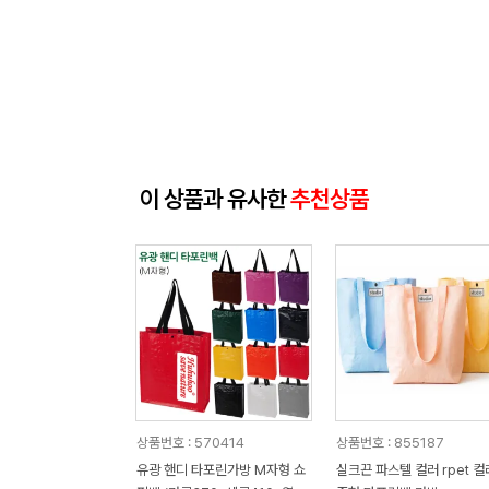
이 상품과 유사한
추천상품
상품번호 : 570414
상품번호 : 855187
유광 핸디 타포린가방 M자형 쇼
실크끈 파스텔 컬러 rpet 컬