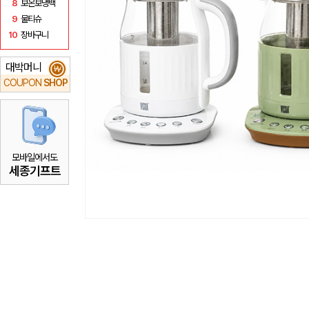
8
보온보냉백
9
물티슈
10
장바구니
대박머니
₩
COUPON
SHOP
모바일에서도
세종기프트