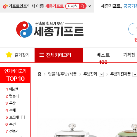
×
세종기프트,
공공기
기프트인포
의 새 이름!
세종기프트
자세히
베스트
기획전
전체 카테고리
즐겨찾기
100
인기카테고리
홈
텀블러/주방/식품
주방잡화
주방가전제품
TOP 10
1
에코백
2
텀블러
3
우산
4
부채
5
보조배터리
6
수건
7
선풍기