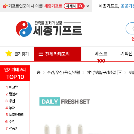
×
세종기프트,
공공기
기프트인포
의 새 이름!
세종기프트
자세히
베스트
기획전
전체 카테고리
즐겨찾기
100
인기카테고리
홈
수건/우산/욕실/생활
치약/칫솔/구강청결
칫
TOP 10
1
에코백
2
텀블러
3
우산
4
부채
5
보조배터리
6
수건
7
선풍기