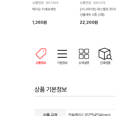
상품번호 : 857946
상품번호 : 860216
페리오 미세모세트
[시니바이트] 파스텔핏 프리
선물세트 4종 (3형)
1,260원
22,200원
상품정보
기본정보
상세설명
인쇄샘플
상품 기본정보
상품 규격
칫솔케이스 207*54*34(mm)