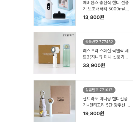
에버센스 충전식 핸디 선풍
기 보조배터리 5000mAh
세트
13,800원
상품번호 777482
레스쁘리 스페셜 락앤락 세
트B(지니큐 미니 선풍기
+락앤락 스쿨핏스위치캡보
33,900원
틀 520ml)
상품번호 771017
센트라도 미니링 핸디선풍
기+멀티고리 5단 양우산 세
트
19,800원