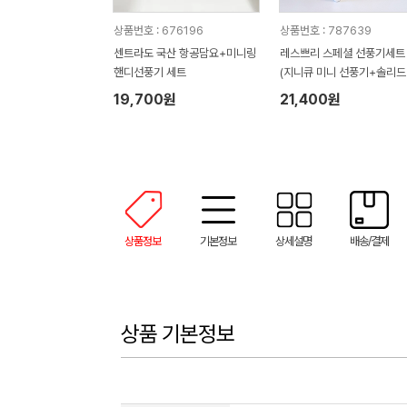
상품번호 : 676196
상품번호 : 787639
센트라도 국산 항공담요+미니링
레스쁘리 스페셜 선풍기세트
핸디선풍기 세트
(지니큐 미니 선풍기+솔리드
코백)
19,700원
21,400원
상품정보
기본정보
상세설명
배송/결제
상품 기본정보