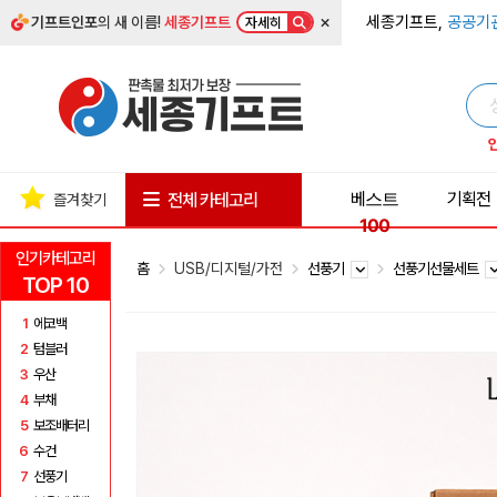
×
세종기프트,
공공기
기프트인포
의 새 이름!
세종기프트
자세히
베스트
기획전
전체 카테고리
즐겨찾기
100
인기카테고리
홈
USB/디지털/가전
선풍기
선풍기선물세트
TOP 10
1
에코백
2
텀블러
3
우산
4
부채
5
보조배터리
6
수건
7
선풍기