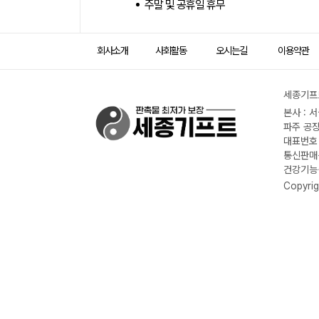
주말 및 공휴일 휴무
회사소개
사회활동
오시는길
이용약관
세종기프트
본사 : 
파주 공장
대표번호 :
통신판매신
건강기능식
Copyrig