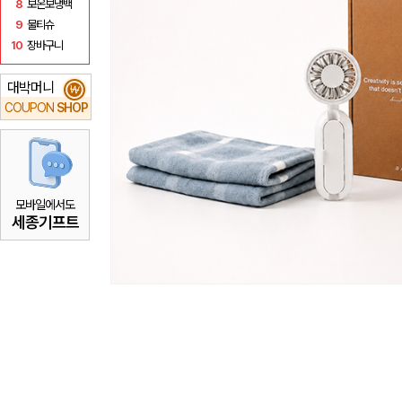
8
보온보냉백
9
물티슈
10
장바구니
대박머니
₩
COUPON
SHOP
모바일에서도
세종기프트