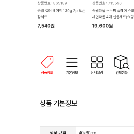
상품번호 : 865189
상품번호 : 715596
송월 컬러 베이직 130g 2p 오픈
송월타올 스누피 플레이 스
창세트
세면타올 4매 선물세트(쇼핑
7,540원
19,600원
상품정보
기본정보
상세설명
인쇄샘플
상품 기본정보
상품 규격
40x80cm