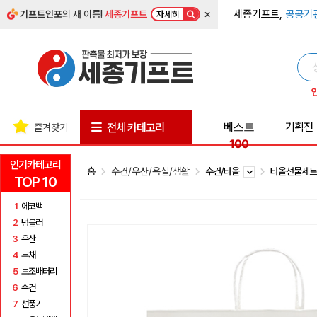
×
세종기프트,
공공기
기프트인포
의 새 이름!
세종기프트
자세히
베스트
기획전
전체 카테고리
즐겨찾기
100
인기카테고리
홈
수건/우산/욕실/생활
수건/타올
타올선물세
TOP 10
1
에코백
2
텀블러
3
우산
4
부채
5
보조배터리
6
수건
7
선풍기