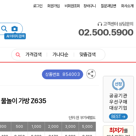
로그인
회원가입
비회원조회
장바구니
질문과답변
회사소개
고객센터 상담문의
02.500.5900
AI 이미지 검색
가격검색
가나다순
맞춤검색
854003
상품번호
공공기관
 물놀이 가방 Z635
우선구매
대상기업
BEST →
단위: 원 부가세별도
300
500
1,000
2,000
3,000
5,000
최저가
를