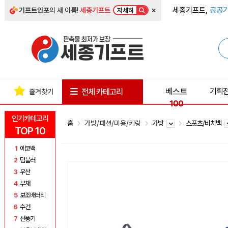
×
세종기프트,
공공기
기프트인포
의 새 이름!
세종기프트
자세히
베스트
기획
전체 카테고리
즐겨찾기
100
인기카테고리
홈
가방/패션/미용/키링
가방
스포츠/비치백
TOP 10
1
에코백
2
텀블러
3
우산
4
부채
5
보조배터리
6
수건
7
선풍기