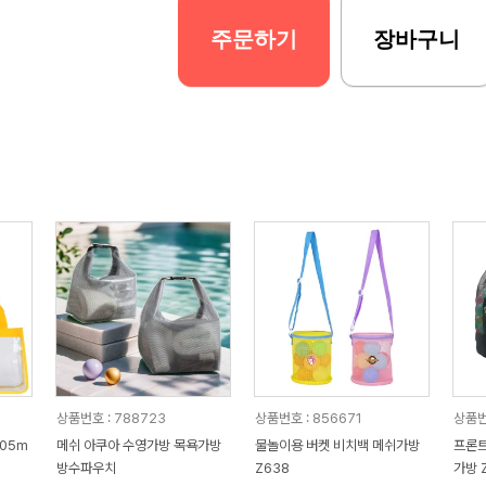
주문하기
장바구니
상품번호 : 788723
상품번호 : 856671
상품번
105m
메쉬 아쿠아 수영가방 목욕가방
물놀이용 버켓 비치백 메쉬가방
프론트
방수파우치
Z638
가방 