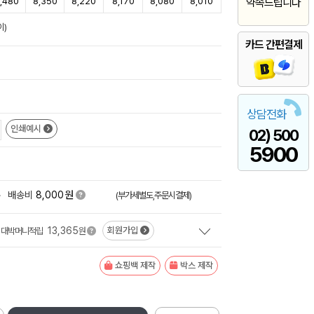
,480
8,350
8,220
8,170
8,080
8,010
약속드립니다
이)
카드 간편결제
상담전화
인쇄예시
02) 500
5900
원
+
배송비
8,000
(부가세별도,주문시결제)
13,365
회원가입
대박머니적립
원
쇼핑백 제작
박스 제작