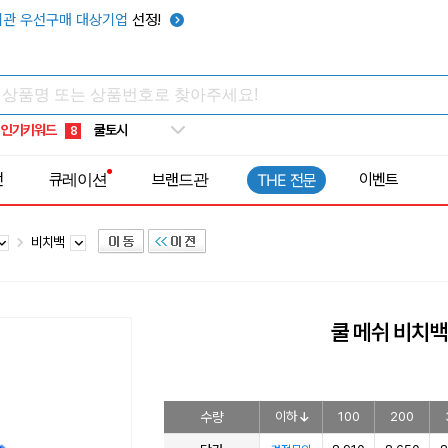
키캡
5
관 우선구매 대상기업
선정!
우산
6
텀블러
7
쿨토시
8
인기키워드
넥쿨러
9
타포린가방
10
전
큐레이션
브랜드관
이벤트
THE 전문
선풍기
1
비치백
쿨 메쉬 비치백
수량
이하
100
200