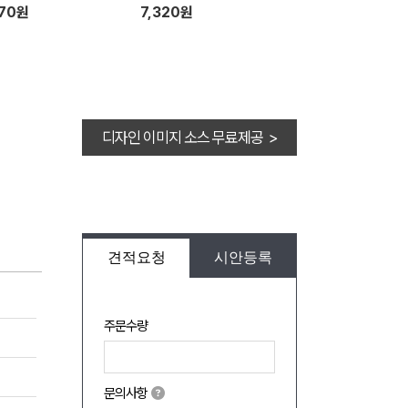
870원
7,320원
디자인 이미지 소스 무료제공 >
견적요청
시안등록
주문수량
문의사항