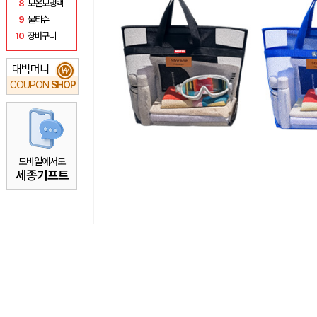
8
보온보냉백
9
물티슈
10
장바구니
대박머니
₩
COUPON
SHOP
모바일에서도
세종기프트