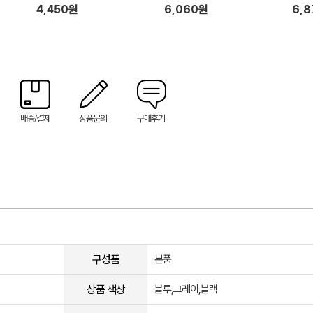
4,450원
6,060원
6,
배송/결제
상품문의
구매후기
구성품
본품
상품 색상
블루,그레이,블랙