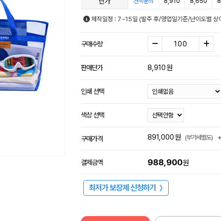
단가
8,910
8,650
8
견적문의
제작일정 : 7~15일 (발주 후/영업일기준/난이도별 상
구매수량
8,910
원
판매단가
인쇄 선택
색상 선택
891,000
원
(부가세별도)
구매가격
988,900
결제금액
원
최저가 보장제 신청하기
〉