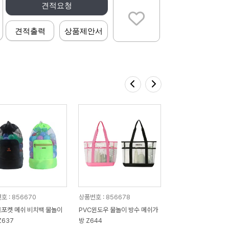
견적요청
견적출력
상품제안서
호 : 856670
상품번호 : 856678
포켓 메쉬 비치백 물놀이
PVC윈도우 물놀이 방수 메쉬가
Z637
방 Z644