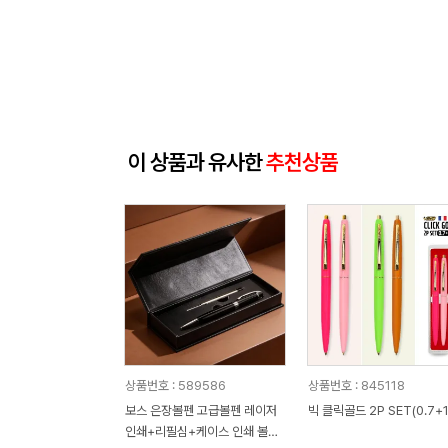
이 상품과 유사한
추천상품
상품번호 : 589586
상품번호 : 845118
보스 은장볼펜 고급볼펜 레이저
빅 클릭골드 2P SET(0.7+1
인쇄+리필심+케이스 인쇄 볼펜