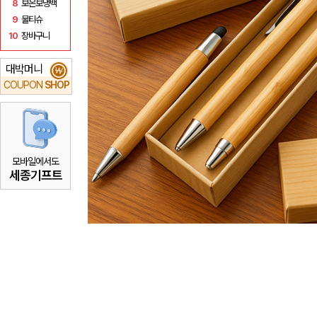
8
보온보냉백
9
물티슈
10
장바구니
대박머니
₩
COUPON
SHOP
모바일에서도
세종기프트