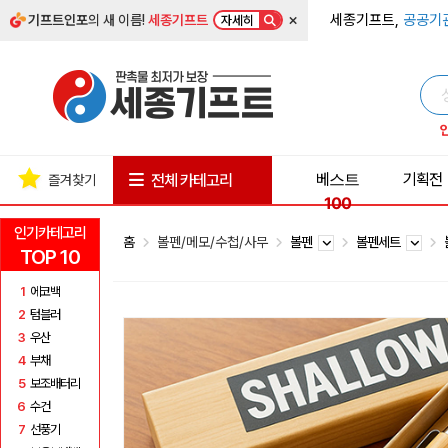
×
세종기프트,
공공기
기프트인포
의 새 이름!
세종기프트
자세히
베스트
기획전
전체 카테고리
즐겨찾기
100
인기카테고리
홈
볼펜/메모/수첩/사무
볼펜
볼펜세트
TOP 10
1
에코백
2
텀블러
3
우산
4
부채
5
보조배터리
6
수건
7
선풍기