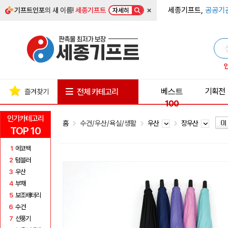
×
세종기프트,
공공기
기프트인포
의 새 이름!
세종기프트
자세히
베스트
기획전
전체 카테고리
즐겨찾기
100
인기카테고리
홈
수건/우산/욕실/생활
우산
장우산
TOP 10
1
에코백
2
텀블러
3
우산
4
부채
5
보조배터리
6
수건
7
선풍기