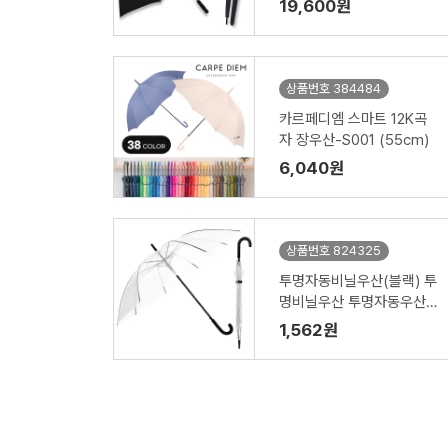
19,600원
상품번호 384484
카르페디엠 스마트 12K곡
자 장우산-S001 (55cm)
6,040원
상품번호 824325
투명자동비닐우산(블랙) 투
명비닐우산 투명자동우산 /
인쇄제작가능(53-8K)
1,562원