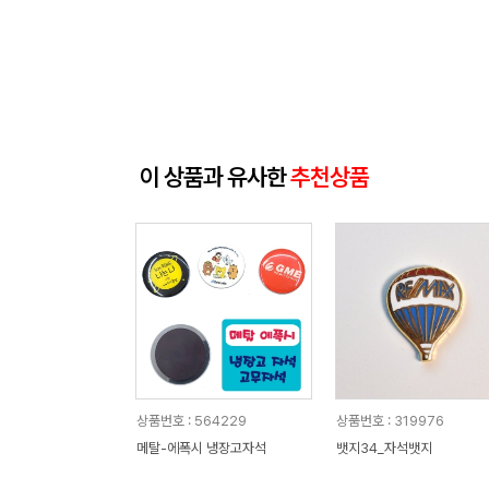
이 상품과 유사한
추천상품
상품번호 : 564229
상품번호 : 319976
메탈-에폭시 냉장고자석
뱃지34_자석뱃지