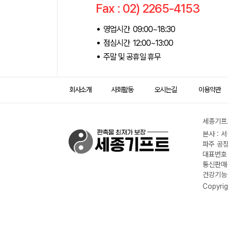
Fax : 02) 2265-4153
영업시간 09:00~18:30
점심시간 12:00~13:00
주말 및 공휴일 휴무
회사소개
사회활동
오시는길
이용약관
세종기프트
본사 : 
파주 공장
대표번호 :
통신판매신
건강기능식
Copyrig