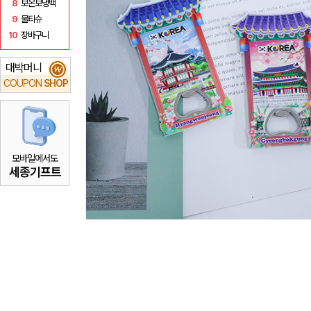
8
보온보냉백
9
물티슈
10
장바구니
대박머니
₩
COUPON
SHOP
모바일에서도
세종기프트