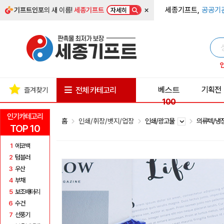
×
세종기프트,
공공기
기프트인포
의 새 이름!
세종기프트
자세히
베스트
기획전
전체 카테고리
즐겨찾기
100
인기카테고리
홈
인쇄/휘장/뱃지/업장
인쇄/광고물
의류텍/냉
TOP 10
1
에코백
2
텀블러
3
우산
4
부채
5
보조배터리
6
수건
7
선풍기