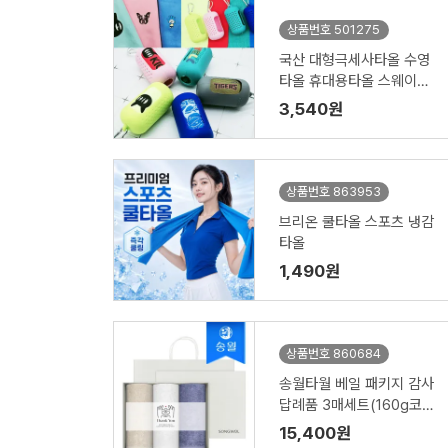
상품번호 501275
국산 대형극세사타올 수영
타올 휴대용타올 스웨이드
타올 에어로실버쿨타올 아
3,540원
이스타올
상품번호 863953
브리온 쿨타올 스포츠 냉감
타올
1,490원
상품번호 860684
송월타월 베일 패키지 감사
답례품 3매세트(160g코마
40수)(쇼핑백 증정)
15,400원