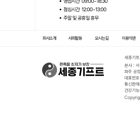
영업시간 09:00~18:30
점심시간 12:00~13:00
주말 및 공휴일 휴무
회사소개
사회활동
오시는길
이용약관
세종기프트
본사 : 
파주 공장
대표번호 :
통신판매신
건강기능식
Copyrig