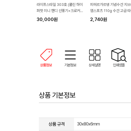
라이프스타일 303호 (쿨린 하이
피에르가르뎅 기념수건 지브
퍼젯 미니 핸디 선풍기+크로커다
염스포츠 110g 수건 고급 
일 퍼스널 라벨 타올+5단 사각
호텔수건
30,000원
2,740원
캡슐 암막 양우산)
상품정보
기본정보
상세설명
인쇄샘플
상품 기본정보
상품 규격
30x80x6mm