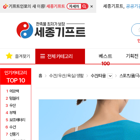
×
세종기프트,
공공기
기프트인포
의 새 이름!
세종기프트
자세히
베스트
기획전
전체 카테고리
즐겨찾기
100
인기카테고리
홈
수건/우산/욕실/생활
수건/타올
스포츠/쿨/
TOP 10
1
에코백
2
텀블러
3
우산
4
부채
5
보조배터리
6
수건
7
선풍기