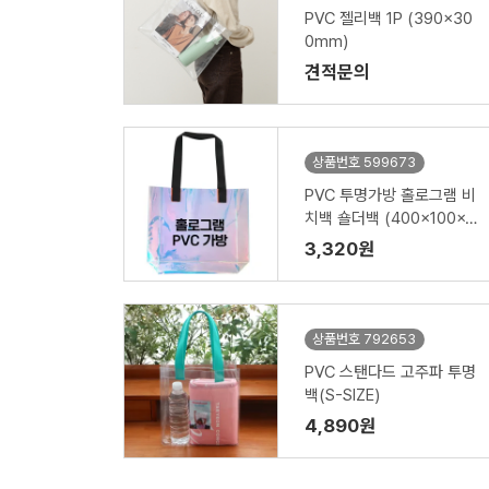
PVC 젤리백 1P (390x30
0mm)
견적문의
상품번호 599673
PVC 투명가방 홀로그램 비
치백 숄더백 (400x100x3
00mm) HB06
3,320원
상품번호 792653
PVC 스탠다드 고주파 투명
백(S-SIZE)
4,890원