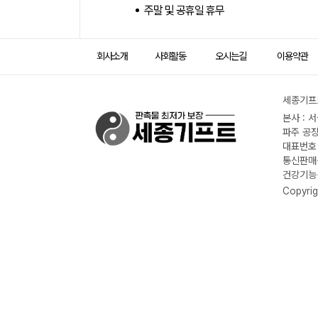
주말 및 공휴일 휴무
회사소개
사회활동
오시는길
이용약관
세종기프트
본사 : 
파주 공장
대표번호 :
통신판매신
건강기능식
Copyrig