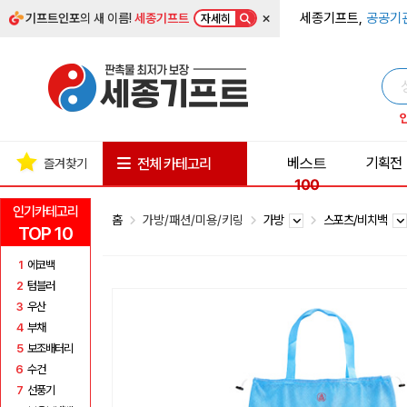
×
세종기프트,
공공기
기프트인포
의 새 이름!
세종기프트
자세히
베스트
기획전
전체 카테고리
즐겨찾기
100
인기카테고리
홈
가방/패션/미용/키링
가방
스포츠/비치백
TOP 10
1
에코백
2
텀블러
3
우산
4
부채
5
보조배터리
6
수건
7
선풍기