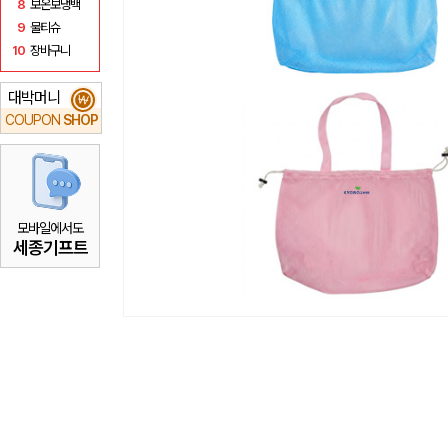
8
보온보냉백
9
물티슈
10
장바구니
대박머니
₩
COUPON
SHOP
모바일에서도
세종기프트