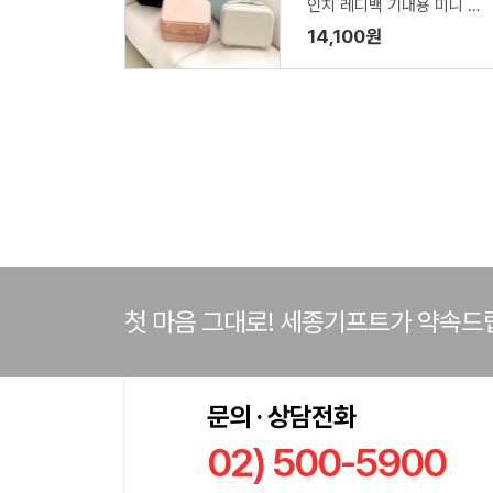
인치 레디백 기내용 미니 캐
리어
14,100원
첫 마음 그대로! 세종기프트가 약속드
문의 · 상담전화
02) 500-5900