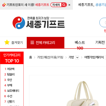
×
세종기프트,
공공기
기프트인포
의 새 이름!
세종기프트
자세히
베스트
기획전
전체 카테고리
즐겨찾기
100
인기카테고리
홈
가방/패션/미용/키링
가방
여행가방/캐리어
TOP 10
1
에코백
2
텀블러
3
우산
4
부채
5
보조배터리
6
수건
7
선풍기