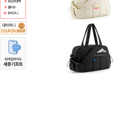
8
보온보냉백
9
물티슈
10
장바구니
대박머니
₩
COUPON
SHOP
모바일에서도
세종기프트