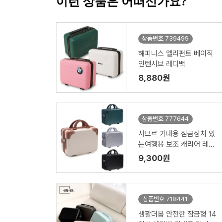
이런 상품은 어떠신가요?
상품번호 739499
해피니스 엘리펀트 베이직
인텐시브 레디백
8,880원
상품번호 777644
샤브르 기내용 잠금장치 있
는여행용 보조 캐리어 레디
백
9,300원
상품번호 718441
생활더봄 안전한 잠금형 14