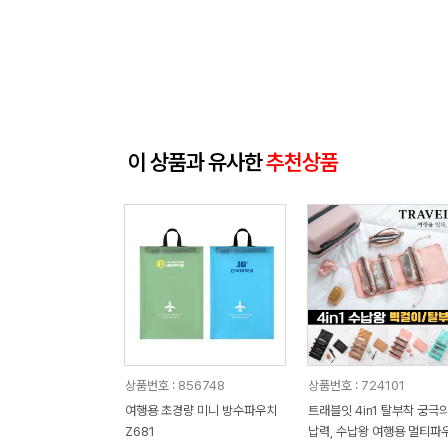
이 상품과 유사한
추천상품
상품번호 : 856748
상품번호 : 724101
여행용 초경량 미니 방수파우치
트래블잇 4in1 탈부착 궁극의
Z681
납력, 수납왕 여행용 멀티파