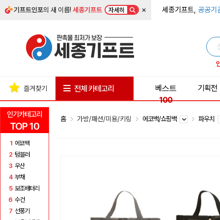
×
세종기프트,
공공기
기프트인포
의 새 이름!
세종기프트
자세히
베스트
기획전
전체 카테고리
즐겨찾기
100
인기카테고리
홈
가방/패션/미용/키링
에코백/쇼핑백
파우치
TOP 10
1
에코백
2
텀블러
3
우산
4
부채
5
보조배터리
6
수건
7
선풍기