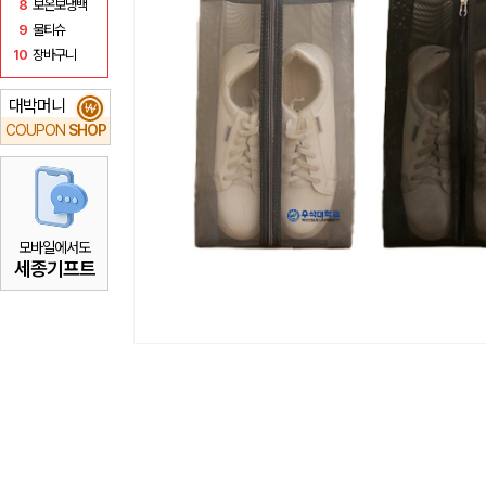
8
보온보냉백
9
물티슈
10
장바구니
대박머니
₩
COUPON
SHOP
모바일에서도
세종기프트