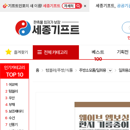
×
세종기프트,
공공기
기프트인포
의 새 이름!
세종기프트
자세히
베스트
기획전
전체 카테고리
즐겨찾기
100
인기카테고리
홈
텀블러/주방/식품
주방소모품/일회용
일회용
TOP 10
1
에코백
2
텀블러
3
우산
4
부채
5
보조배터리
6
수건
7
선풍기