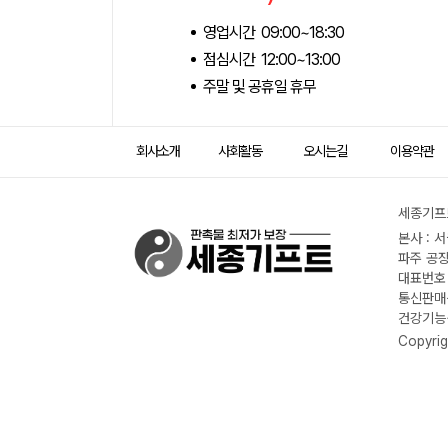
영업시간 09:00~18:30
점심시간 12:00~13:00
주말 및 공휴일 휴무
회사소개
사회활동
오시는길
이용약관
세종기프트
본사 : 
파주 공장
대표번호 :
통신판매신
건강기능식
Copyrig