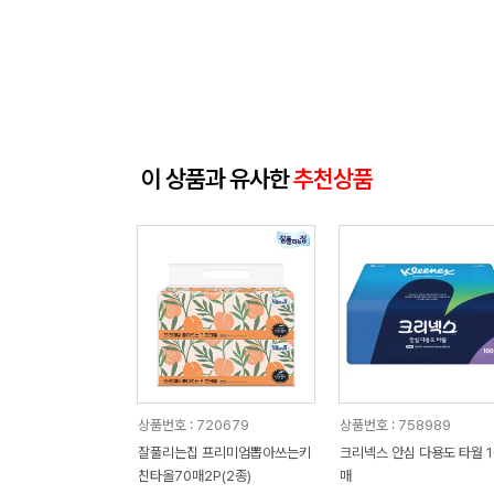
이 상품과 유사한
추천상품
상품번호 : 720679
상품번호 : 758989
잘풀리는집 프리미엄뽑아쓰는키
크리넥스 안심 다용도 타월 1
친타올70매2P(2종)
매