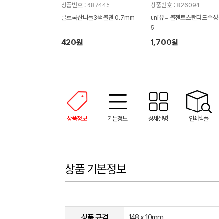
상품번호 : 687445
상품번호 : 826094
클로국산니들3색볼펜 0.7mm
uni유니볼젠토스탠다드수성
5
420원
1,700원
상품정보
기본정보
상세설명
인쇄샘플
상품 기본정보
상품 규격
148 x 10mm