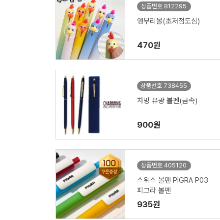
상품번호 812295
앵부리볼(초저점도심)
470원
상품번호 738455
챠밍 유광 볼펜(금속)
900원
상품번호 405120
스위스 볼펜 PIGRA P03
피그라 볼펜
935원