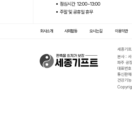
점심시간 12:00~13:00
주말 및 공휴일 휴무
회사소개
사회활동
오시는길
이용약관
세종기프트
본사 : 
파주 공장
대표번호 :
통신판매신
건강기능식
Copyrig