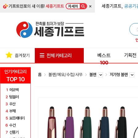
×
세종기프트,
공공기
기프트인포
의 새 이름!
세종기프트
자세히
베스트
기획전
전체 카테고리
즐겨찾기
100
인기카테고리
홈
볼펜/메모/수첩/사무
볼펜
저가형 볼펜
TOP 10
1
에코백
2
텀블러
3
우산
4
부채
5
보조배터리
6
수건
7
선풍기