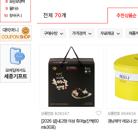
8
보온보냉백
9
물티슈
전체
70
개
추천상품순
10
장바구니
대박머니
₩
구매수량
가격검색
무료제공
제품
COUPON
SHOP
모바일에서도
세종기프트
상품번호
828247
상품번호
664834
[2026 설]내고향 의성 흑마늘진액(60
경남제약 레모나 산 
mlx30포)