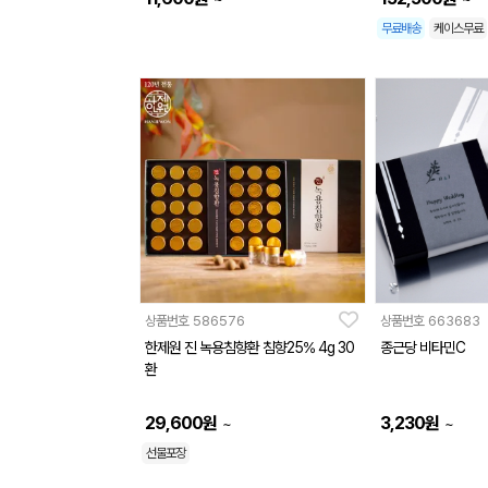
무료배송
케이스무료
상품번호
586576
상품번호
663683
한제원 진 녹용침향환 침향25% 4g 30
종근당 비타민C
환
29,600
원
3,230
원
~
~
선물포장