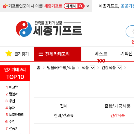
×
세종기프트,
공공기
기프트인포
의 새 이름!
세종기프트
자세히
베스트
기획전
전체 카테고리
즐겨찾기
100
홈
텀블러/주방/식품
식품
건강식품
인기카테고리
TOP 10
1
에코백
2
텀블러
3
우산
전체
혼합/가공식품
4
부채
5
보조배터리
한과/견과류
건강식품
6
수건
7
선풍기