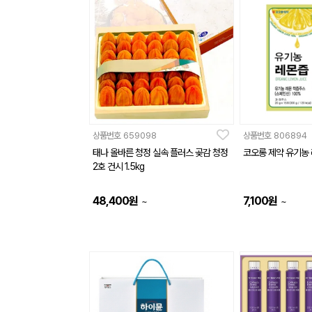
상품번호
659098
상품번호
806894
태나 올바른 청정 실속 플러스 곶감 청정
코오롱 제약 유기농
2호 건시 1.5kg
48,400
원
7,100
원
~
~