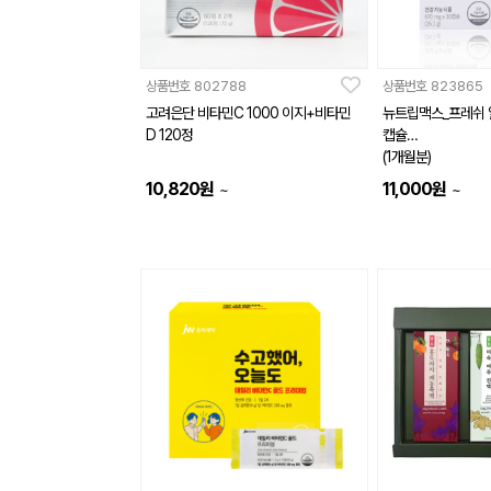
상품번호
802788
상품번호
823865
고려은단 비타민C 1000 이지+비타민
뉴트립맥스_프레쉬 
D 120정
캡슐
(1개월분)
10,820
원
11,000
원
~
~