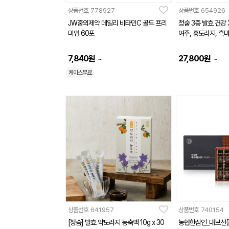
상품번호
778927
상품번호
654926
JW중외제약 데일리 비타민C 골드 프리
청숨 3종 발효 건강
미엄 60포
여주, 홍도라지, 흑마
7,840
원
27,800
원
~
~
케이스무료
상품번호
641957
상품번호
740154
[청숨] 발효 약도라지 농축액 10g x 30
농협한삼인_대보선