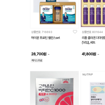
상품번호
716693
상품번호
801644
하이뮨 프로틴 밸런스set
리튠 콜라겐 더마앰
(14입)_세트
28,700
원
41,800
원
~
~
케이스무료