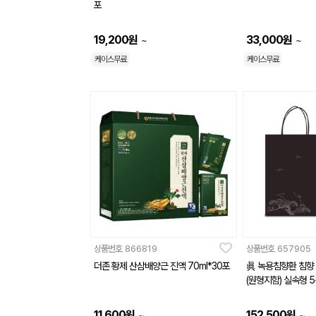
포
19,200
원
33,000
원
~
~
케이스무료
케이스무료
상품번호
866819
상품번호
657905
더존 황제 산삼배양근 진액 70ml*30포
眞 녹용침향환 침향 
(원형지함) 실속형 
11,600
원
152,500
원
~
~