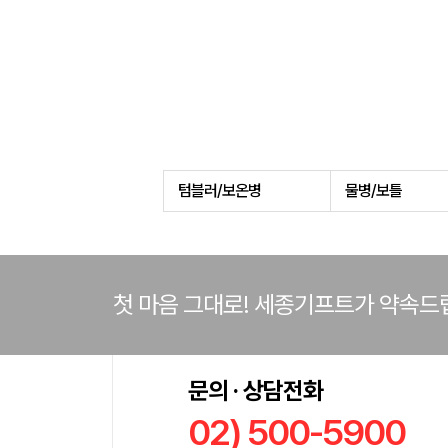
텀블러/보온병
물병/보틀
첫 마음 그대로! 세종기프트가 약속드
문의 · 상담전화
02) 500-5900