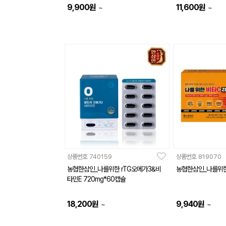
9,900
원
11,600
원
~
~
상품번호
740159
상품번호
819070
농협한삼인_나를위한 rTG오메가3&비
농협한삼인_나를위
타민E 720mg*60캡슐
18,200
원
9,940
원
~
~