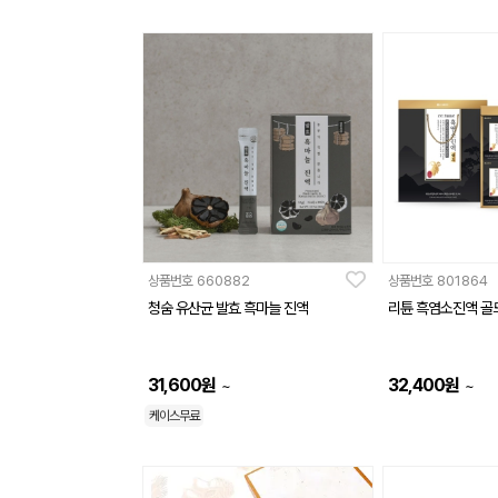
상품번호
660882
상품번호
801864
청숨 유산균 발효 흑마늘 진액
리튠 흑염소진액 골드
31,600
원
32,400
원
~
~
케이스무료