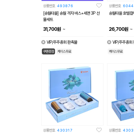
상품번호
493876
상품번호
6044
[송월타올] 송월 격자 바스+세면 3P 선
송월타올 호텔컬
물세트
~
~
31,700
원
26,700
원
VIP/주주총회 판촉물
VIP/주주총회
쿠폰증정
케이스무료
케이스무료
상품번호
430317
상품번호
4303