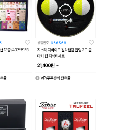
5
상품번호
666568
 13종 (407*51*3
지스타 디바이드 칼라랜덤 원형 3구 볼
마커 칩 자석티세트
~
21,400
원
판촉물
VIP/주주총회 판촉물