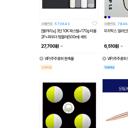
상품번호
570643
상품번호
7846
[벨카리노] 3단 10K 파스텔+170g 타올
피치픽스 얼라인
2P+파우더 텀블러(500ml) 세트
~
~
27,700
원
6,510
원
VIP/주주총회 판촉물
VIP/주주총회
인쇄무료
무료배송