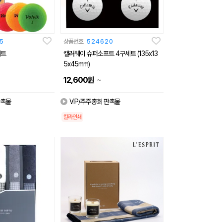
5
상품번호
524620
세트
캘러웨이 슈퍼소프트 4구세트 (135x13
5x45mm)
~
12,600
원
판촉물
VIP/주주총회 판촉물
칼라인쇄