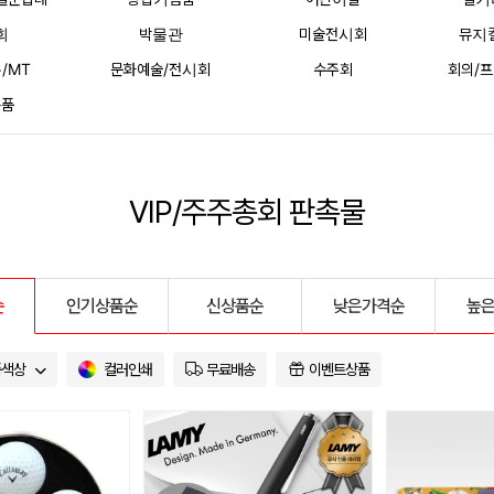
회
박물관
미술전시회
뮤지
/MT
문화예술/전시회
수주회
회의/
용품
VIP/주주총회 판촉물
순
인기상품순
신상품순
낮은가격순
높
품색상
컬러인쇄
무료배송
이벤트상품