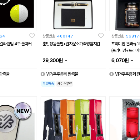
64
상품번호
400147
상품번호
56817
칼라랜덤 4구 볼마커
훈민정음볼펜+완자문소가죽명함지갑
프리미엄 견과류 2
(프리미엄+프리미
~
~
29,300
원
6,070
원
 판촉물
VIP/주주총회 판촉물
VIP/주주총회 
무료배송
케이스무료