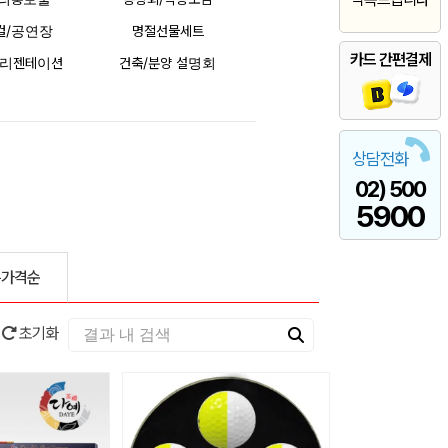
컬/공연장
명절선물세트
카드 간편결제
프리젠테이션
건축/분양 설명회
상담전화
02) 500
5900
은가격순
초기화