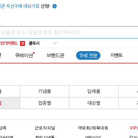
관 우선구매 대상기업
선정!
키캡
5
우산
6
텀블러
7
쿨토시
8
인기키워드
넥쿨러
9
타포린가방
10
전
큐레이션
브랜드관
이벤트
THE 전문
선풍기
1
물
기념품
답례품
별
업종별
대상별
답례
근로자의날
야유회/체육대회
VI
칠순답례
창립기념품
어린이날
길거