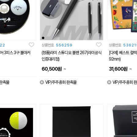
22
상품번호
556259
상품번호
53621
어 3피스 3구 볼마커
(정품)라미 스튜디오 볼펜 267(라미공식
[다예] 베스트 컬렉션
인증대리점)
92mm)
~
~
60,500
원
31,600
원
 판촉물
VIP/주주총회 판촉물
VIP/주주총회 