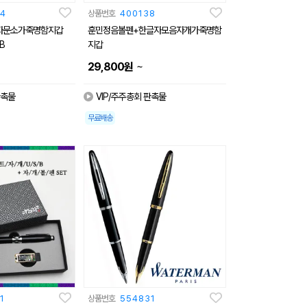
4
상품번호
400138
자문소가죽명함지갑
훈민정음볼펜+한글자모음자개가죽명함
B
지갑
~
29,800
원
판촉물
VIP/주주총회 판촉물
무료배송
1
상품번호
554831