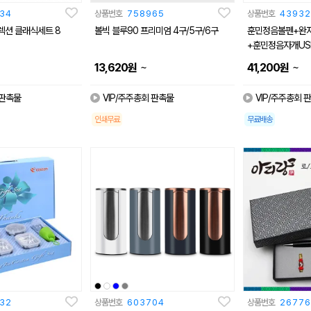
34
상품번호
758965
상품번호
43932
렉션 클래식세트 8
볼빅 블루90 프리미엄 4구/5구/6구
훈민정음볼펜+완
+훈민정음자개US
~
~
13,620
원
41,200
원
 판촉물
VIP/주주총회 판촉물
VIP/주주총회 
인쇄무료
무료배송
32
상품번호
603704
상품번호
26776