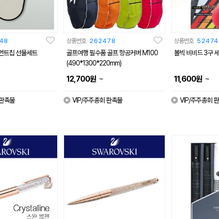
48
상품번호
262478
상품번호
52474
먼트칩 선물세트
골프여행 필수품 골프 항공커버 M100
볼빅 비비드 3구 
(490*1300*220mm)
~
~
12,700
원
11,600
원
 판촉물
VIP/주주총회 판촉물
VIP/주주총회 