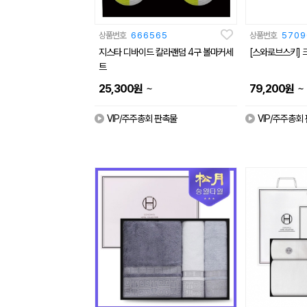
상품번호
666565
상품번호
5709
지스타 디바이드 칼라랜덤 4구 볼마커세
[스와로브스키] 
트
~
~
25,300
원
79,200
원
VIP/주주총회 판촉물
VIP/주주총회