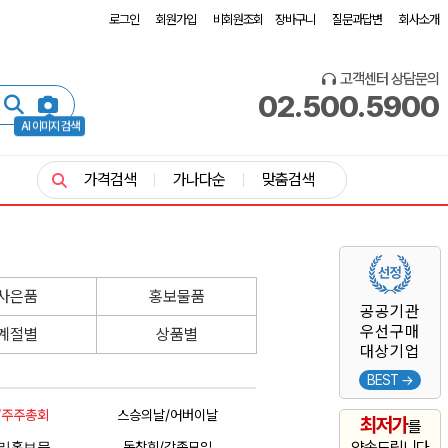
로그인
회원가입
비회원조회
장바구니
질문과답변
회사소개
고객센터 상담문의
02.500.5900
AI 이미지 검색
가격검색
가나다순
맞춤검색
사은품
홍보물품
공공기관
우선구매
계절별
상품별
대상기업
BEST →
P/주주총회
스승의날/어버이날
최저가
를
리홍보물
동창회/각종모임
약속드립니다