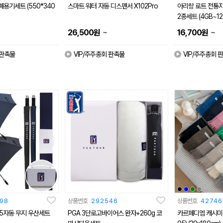
용기세트 (550*340
스마트 워터 자동 디스펜서 X102Pro
아리랑 로트 전통자
2종세트 (4GB~12
~
~
26,500
원
16,700
원
 판촉물
VIP/주주총회 판촉물
VIP/주주총회 
98
상품번호
292546
상품번호
42746
75자동 무지 우산세트
PGA 3단로고바이어스 완자+260g 코
카르페디엠 캐시미어