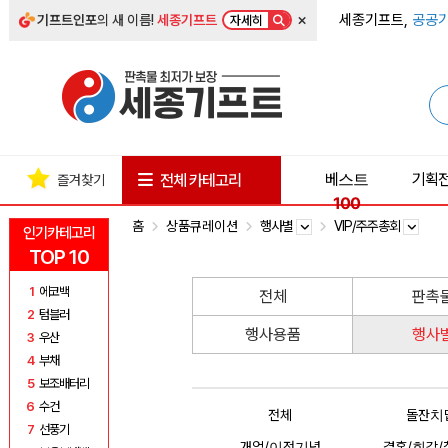
×
세종기프트,
공공기
기프트인포
의 새 이름!
세종기프트
자세히
베스트
기획
전체 카테고리
즐겨찾기
100
홈
상품큐레이션
행사별
VIP/주주총회
인기카테고리
TOP 10
1
에코백
전체
판촉
2
텀블러
행사용품
행사
3
우산
4
부채
5
보조배터리
6
수건
전체
돌잔치
7
선풍기
개업/이전기념
결혼/회갑/