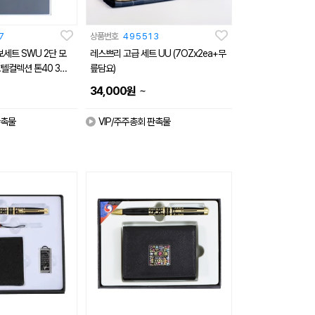
7
상품번호
495513
보세트 SWU 2단 모
레스쁘리 고급 세트 UU (7OZx2ea+무
호텔컬렉션 톤40 3장
릎담요)
~
34,000
원
판촉물
VIP/주주총회 판촉물