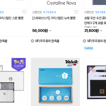
00
상품번호
570903
상품번호
55188
크리스탈린 스완 볼펜
[스와로브스키] 크리스탈린 노바 볼펜
송월 우산 수건 콤
던체크 2개 송월 
5매입 세트
~
~
56,000
원
31,800
원
 판촉물
VIP/주주총회 판촉물
VIP/주주총회 
무료배송