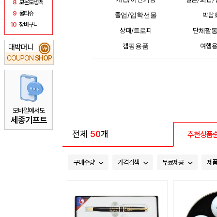
8
보온보냉백
9
물티슈
졸업/입학선물
박람
10
장바구니
상패/트로피
단체활동
캠핑용품
여행
대박머니
₩
COUPON
SHOP
모바일에서도
세종기프트
전체
50
개
추천상품
구매수량
가격검색
무료제공
제