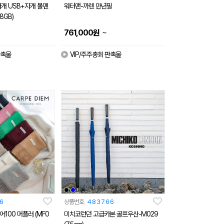
개 USB+자개 볼펜
워터맨-까렌 만년필
8GB)
~
761,000
원
판촉물
VIP/주주총회 판촉물
6
상품번호
483766
100 머플러 (MF0
미치코런던 고급카본 골프우산-M029