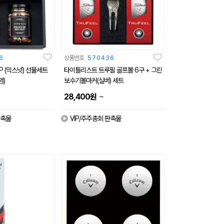
6
상품번호
570436
P (믹스넛) 선물세트
타이틀리스트 트루필 골프볼 6구 + 그린
엄)
보수기볼마커(실버) 세트
~
28,400
원
판촉물
VIP/주주총회 판촉물