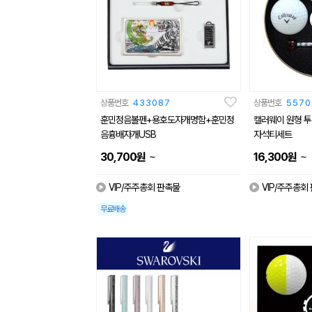
상품번호
433087
상품번호
5570
훈민정음볼펜+용호도자개명함+훈민정
캘러웨이 원형 투
음흉배자개USB
자석티세트
~
~
30,700
원
16,300
원
VIP/주주총회 판촉물
VIP/주주총회
무료배송