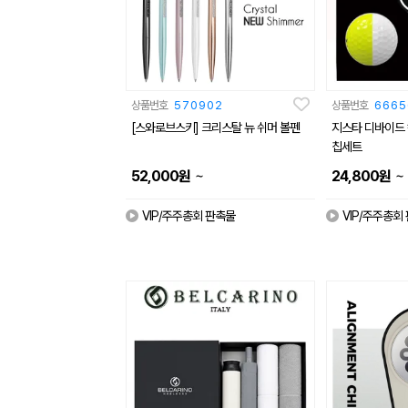
상품번호
570902
상품번호
6665
[스와로브스키] 크리스탈 뉴 쉬머 볼펜
지스타 디바이드 
칩세트
~
~
52,000
원
24,800
원
VIP/주주총회 판촉물
VIP/주주총회