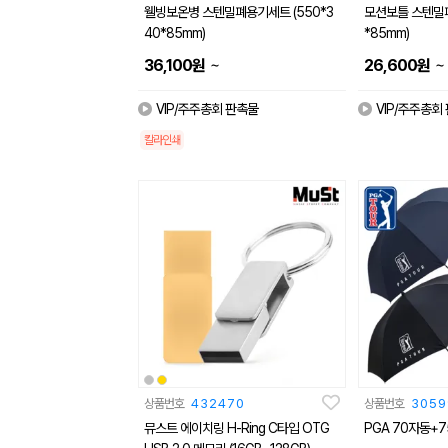
웰빙보온병 스텐밀폐용기세트 (550*3
모션보틀 스텐밀폐
40*85mm)
*85mm)
~
~
36,100
원
26,600
원
VIP/주주총회 판촉물
VIP/주주총회
칼라인쇄
상품번호
432470
상품번호
3059
뮤스트 에이치링 H-Ring C타입 OTG
PGA 70자동+