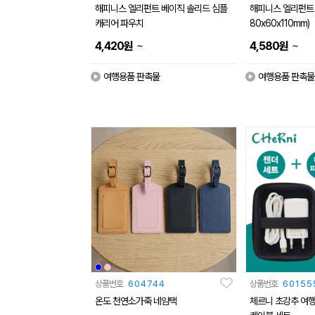
해피니스 엘리펀트 베이직 솔리드 심플
해피니스 엘리펀트 
캐리어 파우치
80x60x110mm)
~
~
4,420
원
4,580
원
여행용품 판촉물
여행용품 판촉물
상품번호
604744
상품번호
60155
온도 천연소가죽 네임택
체르니 초강추 여