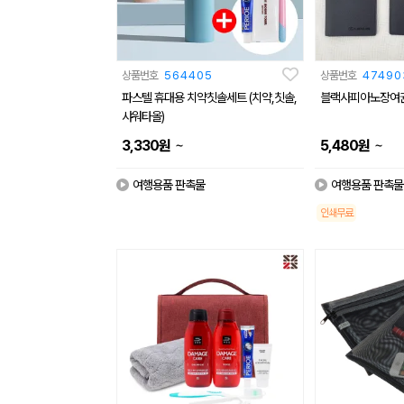
상품번호
564405
상품번호
47490
파스텔 휴대용 치약칫솔세트 (치약,칫솔,
블랙사피아노장여권
샤워타올)
~
~
3,330
원
5,480
원
여행용품 판촉물
여행용품 판촉물
인쇄무료