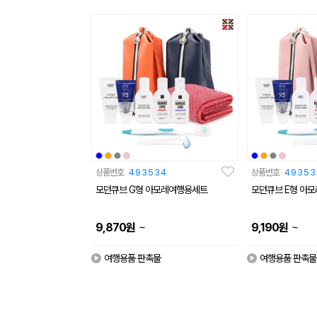
상품번호
493534
상품번호
49353
모던큐브 G형 아모레여행용세트
모던큐브 E형 아
~
~
9,870
원
9,190
원
여행용품 판촉물
여행용품 판촉물