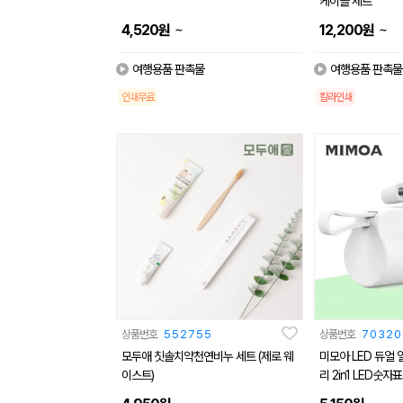
케이블 세트
~
~
4,520
원
12,200
원
여행용품 판촉물
여행용품 판촉물
인쇄무료
칼라인쇄
상품번호
552755
상품번호
70320
모두애 칫솔치약천연비누 세트 (제로 웨
미모아 LED 듀얼
이스트)
리 2in1 LED숫자