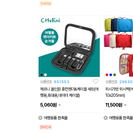
인쇄무료
상품번호
601553
상품번호
29930
체르니 올인원 충전젠더&케이블 세트(여
위시가방 위시백(여행
행용,휴대용,데이터 케이블)
10x205mm)
~
~
5,060
원
11,500
원
여행용품 판촉물
여행용품 판촉물
칼라인쇄