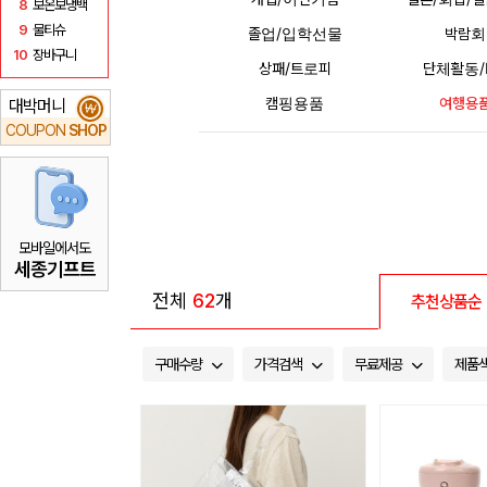
8
보온보냉백
9
물티슈
졸업/입학선물
박람회
10
장바구니
상패/트로피
단체활동/
캠핑용품
여행용
대박머니
₩
COUPON
SHOP
모바일에서도
세종기프트
전체
62
개
추천상품순
구매수량
가격검색
무료제공
제품