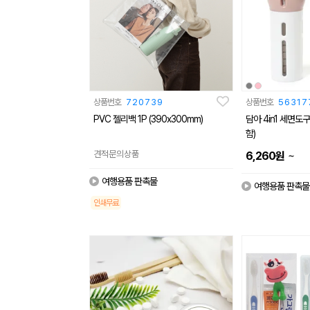
상품번호
720739
상품번호
56317
PVC 젤리백 1P (390x300mm)
담아 4in1 세면
함)
견적문의상품
~
6,260
원
여행용품 판촉물
여행용품 판촉물
인쇄무료