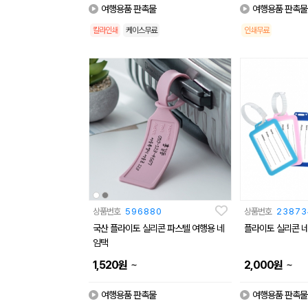
여행용품 판촉물
여행용품 판촉물
칼라인쇄
케이스무료
인쇄무료
상품번호
596880
상품번호
23873
국산 플라이토 실리콘 파스텔 여행용 네
플라이토 실리콘 네
임택
~
~
1,520
원
2,000
원
여행용품 판촉물
여행용품 판촉물