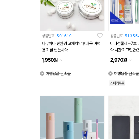
상품번호
591619
상품번호
51355
나무하나 친환경 고체치약 휴대용 여행
미니선물세트7호 
용 가글 씹는치약
약 치간 가그린2
~
~
1,950
원
2,970
원
여행용품 판촉물
여행용품 판촉물
스티커무료