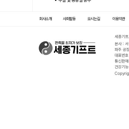
주말 및 공휴일 휴무
회사소개
사회활동
오시는길
이용약관
세종기프트
본사 : 
파주 공장
대표번호 :
통신판매신
건강기능식
Copyrig