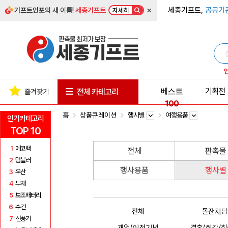
×
세종기프트,
공공기
기프트인포
의 새 이름!
세종기프트
자세히
베스트
기획전
전체 카테고리
즐겨찾기
100
홈
상품큐레이션
행사별
여행용품
인기카테고리
TOP 10
1
에코백
전체
판촉물
2
텀블러
행사용품
행사별
3
우산
4
부채
5
보조배터리
6
수건
전체
돌잔치답
7
선풍기
개업/이전기념
결혼/회갑/