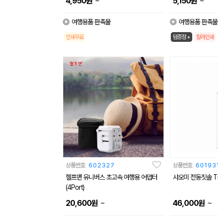
~
~
4,950
원
5,150
원
여행용품 판촉물
여행용품 판촉물
인쇄무료
덤증정 +
칼라인쇄
상품번호
602327
상품번호
60193
헬프맨 유니버스 초고속 여행용 어댑터
샤오미 전동칫솔 T
(4Port)
~
~
20,600
원
46,000
원