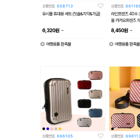
상품번호
658713
상품번호
66116
유시몰 휴대용 세트 (칫솔&치약&가글)
라인프렌즈 40수 
올 카카오프렌즈 
~
~
6,320
원
8,450
원
여행용품 판촉물
여행용품 판촉물
상품번호
696105
상품번호
69611