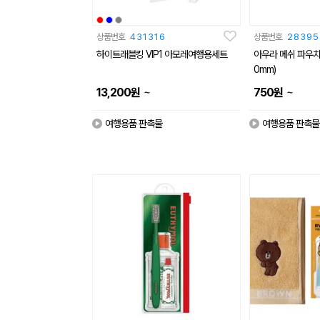
상품번호
431316
상품번호
28395
하이트래블킹 VIP1 아모레여행용세트
아우라 메쉬 파우치 [
0mm)
~
~
13,200
원
750
원
여행용품 판촉물
여행용품 판촉물