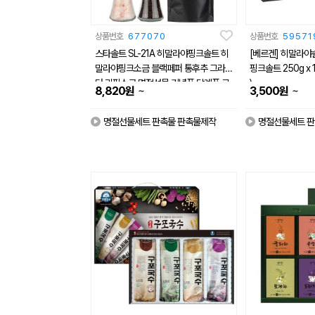
상품번호
677070
상품번호
59571
스타솔트 SL-21A 히말라야핑크솔트 히
[베르겐] 히말라야솔
말라야핑크소금 블랙페퍼 통후추 그라인
핑크솔트 250g x 1
더 리필소금 명절선물 기념품 답례품 근
)
~
~
8,820
원
3,500
원
로자의날 창립기념 실속 소금선물세트
명절선물세트 판촉물 판촉물제작
명절선물세트 판