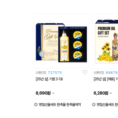
상품번호
727575
상품번호
69879
[26년 설] 기쁨 3-1호
[26년 설] [해표]
~
~
8,690
원
6,280
원
명절선물세트 판촉물 판촉물제작
명절선물세트 판