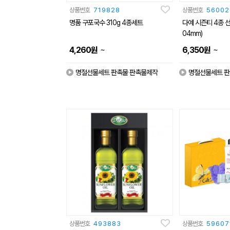
상품번호
719828
상품번호
56002
명품 구포국수 310g 4종세트
다예 시즌티 4종 선
04mm)
~
~
4,260
원
6,350
원
명절선물세트 판촉물 판촉물제작
명절선물세트 판
상품번호
493883
상품번호
59607