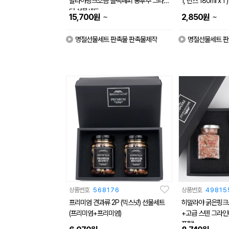
말라야핑크소금 블랙페퍼 통후추 그라인
1, 린스 180ml x 1 )
더 선물세트
~
~
15,700
원
2,850
원
명절선물세트 판촉물 판촉물제작
명절선물세트 판
상품번호
568176
상품번호
49815
프리미엄 견과류 2P (믹스넛) 선물세트
히말라야 굵은핑
(프리미엄+프리미엄)
+고급 스텐 그라인
포함)