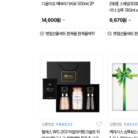
디올리오 해바라기씨유 500ml 2P
[애경] 스페셜 B3
리닉 샴푸 180ml x 
~
~
14,600
원
6,670
원
명절선물세트 판촉물 판촉물제작
명절선물세트 판
상품번호
588932
상품번호
59630
웰세스 WG-203 히말라야핑크솔트 히
케라시스 샴푸&린스세