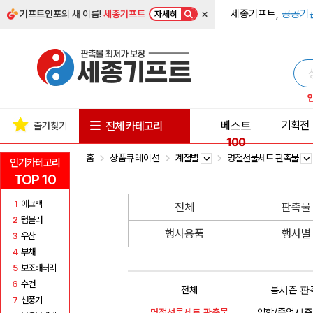
×
세종기프트,
공공기
기프트인포
의 새 이름!
세종기프트
자세히
베스트
기획전
전체 카테고리
즐겨찾기
100
홈
상품큐레이션
계절별
명절선물세트 판촉물
인기카테고리
TOP 10
1
에코백
전체
판촉물
2
텀블러
행사용품
행사별
3
우산
4
부채
5
보조배터리
6
수건
전체
봄시즌 판
7
선풍기
명절선물세트 판촉물
입학/졸업시즌