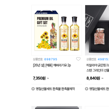
상품번호
698795
상품번호
49815
[26년 설] [해표] 해바라기유 2p
히말라야 굵은핑크
스텐 그라인더 선물
~
~
7,350
원
8,840
원
명절선물세트 판촉물 판촉물제작
명절선물세트 판