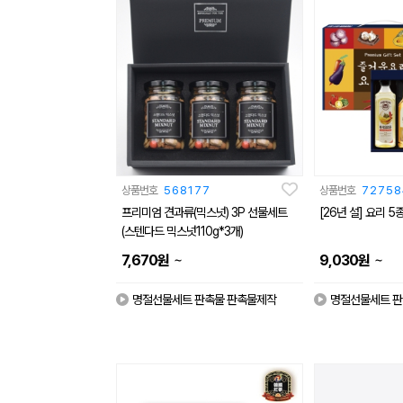
상품번호
568177
상품번호
72758
프리미엄 견과류(믹스넛) 3P 선물세트
[26년 설] 요리 5
(스텐다드 믹스넛110g*3개)
~
~
7,670
원
9,030
원
명절선물세트 판촉물 판촉물제작
명절선물세트 판