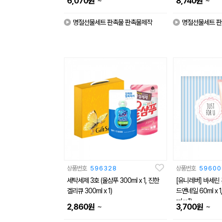
~
~
6,070
원
8,740
원
명절선물세트 판촉물 판촉물제작
명절선물세트 판
상품번호
596328
상품번호
59600
세탁세제 3호 (울샴푸 300ml x 1, 진한
[유니레버] 바세린 
겔리큐 300ml x 1)
드앤네일 60ml x 
ml x 1)
~
~
2,860
원
3,700
원