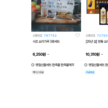
상품번호
797752
상품번호
72750
사조 요리가루 3종세트
[26년 설] 정통 
~
~
6,250
원
10,310
원
명절선물세트 판촉물 판촉물제작
명절선물세트 판
케이스무료
무료배송