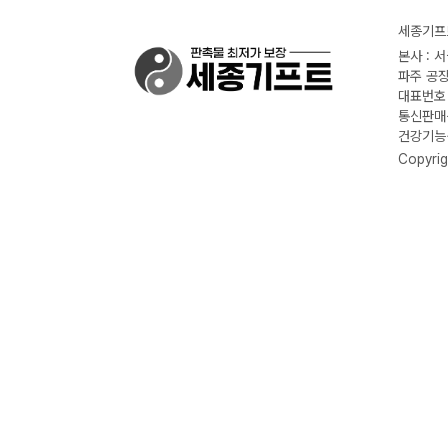
세종기프트
본사 : 
파주 공장
대표번호 :
통신판매신
건강기능식
Copyrig