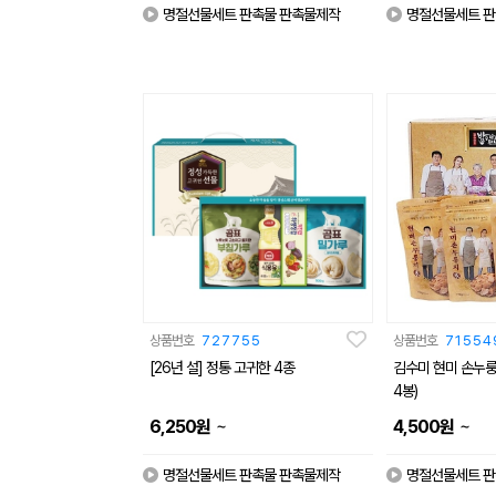
명절선물세트 판촉물 판촉물제작
명절선물세트 판
상품번호
727755
상품번호
71554
[26년 설] 정통 고귀한 4종
김수미 현미 손누룽지
4봉)
~
~
6,250
원
4,500
원
명절선물세트 판촉물 판촉물제작
명절선물세트 판