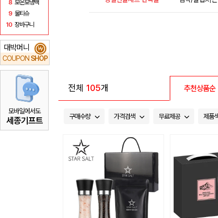
8
보온보냉백
9
물티슈
10
장바구니
대박머니
₩
COUPON
SHOP
전체
105
개
추천상품순
모바일에서도
구매수량
가격검색
무료제공
제품
세종기프트