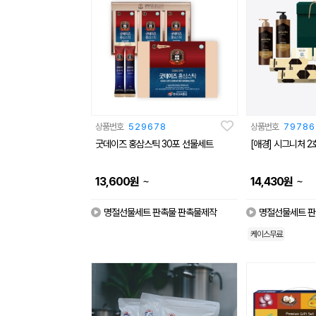
상품번호
529678
상품번호
79786
굿데이즈 홍삼스틱 30포 선물세트
[애경] 시그니처 
~
~
13,600
원
14,430
원
명절선물세트 판촉물 판촉물제작
명절선물세트 판
케이스무료