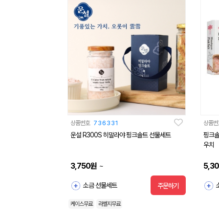
상품번호
736331
상품번
운설 R300S 히말라야 핑크솔트 선물세트
핑크솔
우치
3,750
원
5,3
~
소금 선물세트
주문하기
케이스무료
라벨지무료