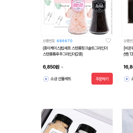
상품번호
686670
상품번
(종이케이스)탑셰프 스텐롱핑크솔트그라인더
[비온
스텐롱통후추그라인더(2종)
(병) 1
6,850
원
16,
~
소금 선물세트
주문하기