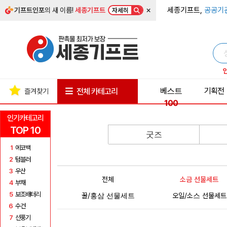
×
세종기프트,
공공기
기프트인포
의 새 이름!
세종기프트
자세히
베스트
기획전
전체 카테고리
즐겨찾기
100
인기카테고리
TOP 10
굿즈
1
에코백
2
텀블러
3
우산
전체
소금 선물세트
4
부채
5
보조배터리
꿀/홍삼 선물세트
오일/소스 선물세트
6
수건
7
선풍기