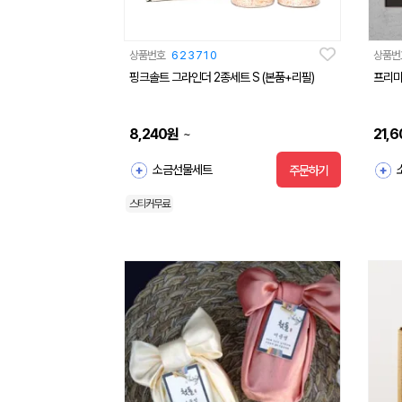
상품번호
623710
상품번
핑크솔트 그라인더 2종세트 S (본품+리필)
프리미
8,240
원
21,6
~
소금선물세트
주문하기
스티커무료