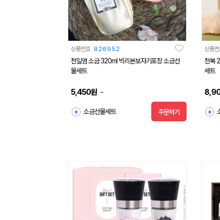
상품번호
826952
상품번
천일염 소금 320ml 빅리본보자기포장 소금선
천복 
물세트
세트
5,450
원
8,9
~
소금선물세트
주문하기