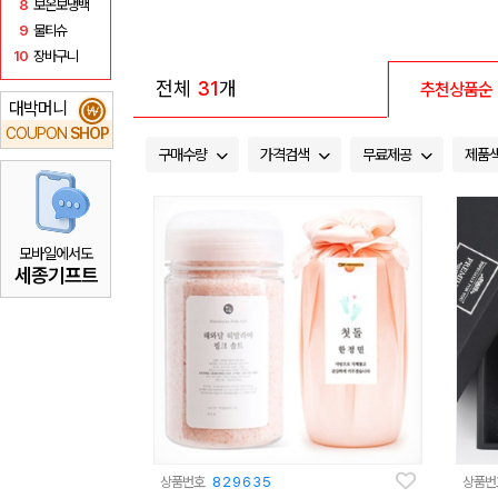
8
보온보냉백
9
물티슈
10
장바구니
전체
31
개
추천상품순
대박머니
₩
COUPON
SHOP
구매수량
가격검색
무료제공
제품
모바일에서도
세종기프트
상품번호
829635
상품번