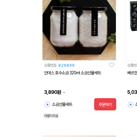
상품번호
826896
상품번
안데스 호수소금 320ml 소금선물세트
베르겐
3,890
원
5,0
~
소금선물세트
주문하기
라벨지무료