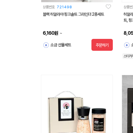
상품번호
721498
상품번
블랙 히말라야 핑크솔트 그라인더 2종세트
히말라
트, 
6,160
원
8,0
~
소금 선물세트
주문하기
스티커