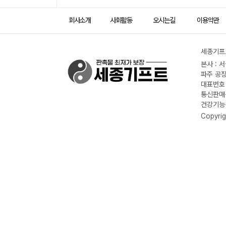
회사소개
사회활동
오시는길
이용약관
세종기프트
본사 : 
파주 공장
대표번호 :
통신판매신
건강기능식
Copyrig