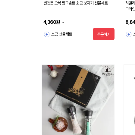
썬앤문 오복 핑크솔트 소금 보자기 선물세트
히말라
그라인
4,360
원
8,8
~
소금 선물세트
주문하기