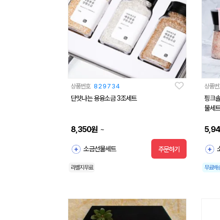
상품번호
829734
상품번
단맛나는 용융소금 3조세트
핑크솔
물세
8,350
원
5,9
~
소금선물세트
주문하기
라벨지무료
무료배