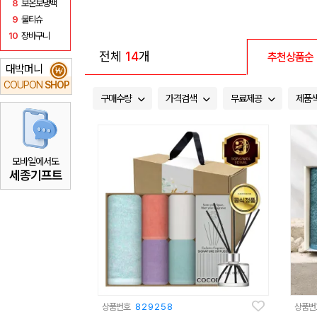
8
보온보냉백
9
물티슈
10
장바구니
전체
14
개
추천상품순
대박머니
₩
COUPON
SHOP
구매수량
가격검색
무료제공
제품
모바일에서도
세종기프트
상품번호
829258
상품번