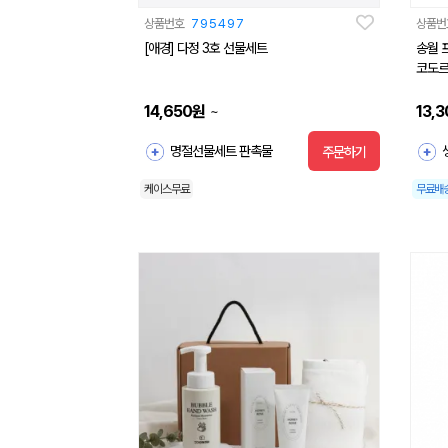
상품번호
795497
상품번
[애경] 다정 3호 선물세트
송월 
코도르 
14,650
원
13,3
~
명절선물세트 판촉물
주문하기
케이스무료
무료배