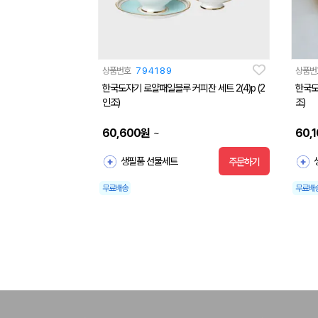
상품번호
794189
상품번
한국도자기 로얄패일블루 커피잔 세트 2(4)p (2
한국도
인조)
조)
60,600
원
60,
~
생필품 선물세트
주문하기
무료배송
무료배