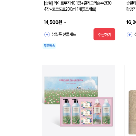
[송월] 라이트무지40 1장+컬러고리손수건30
송월타
4장+코코도르200ml 1개(6조세트)
활공작
14,500
원
16,
~
생필품 선물세트
주문하기
무료배송