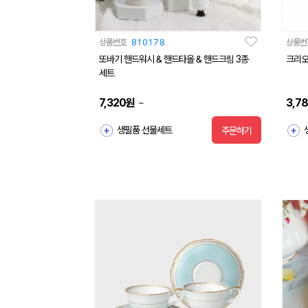
상품번호
810178
상품번
또바기 핸드워시 & 핸드타올 & 핸드크림 3종
크리오
세트
7,320
원
3,7
~
생필품 선물세트
주문하기