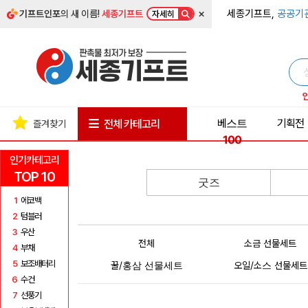
×
세종기프트,
공공기
기프트인포
의 새 이름!
세종기프트
자세히
베스트
기획전
전체 카테고리
즐겨찾기
100
인기카테고리
TOP 10
굿즈
1
에코백
2
텀블러
3
우산
전체
소금 선물세트
4
부채
5
보조배터리
꿀/홍삼 선물세트
오일/소스 선물세트
6
수건
7
선풍기