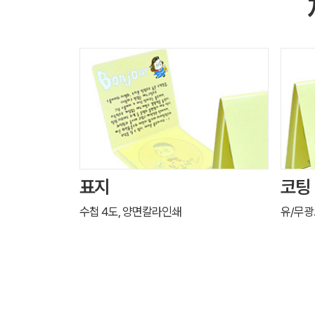
표지
코팅
수첩 4도, 양면칼라인쇄
유/무