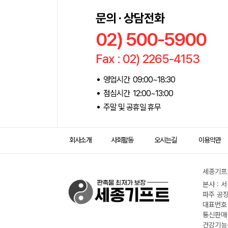
문의 · 상담전화
02) 500-5900
Fax : 02) 2265-4153
영업시간 09:00~18:30
점심시간 12:00~13:00
주말 및 공휴일 휴무
회사소개
사회활동
오시는길
이용약관
세종기프트
본사 : 
파주 공장
대표번호 :
통신판매신
건강기능식