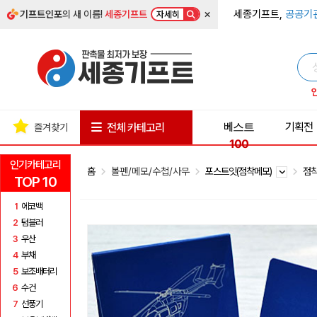
×
세종기프트,
공공기
기프트인포
의 새 이름!
세종기프트
자세히
베스트
기획전
전체 카테고리
즐겨찾기
100
인기카테고리
홈
볼펜/메모/수첩/사무
포스트잇(점착메모)
점착
TOP 10
1
에코백
2
텀블러
3
우산
4
부채
5
보조배터리
6
수건
7
선풍기