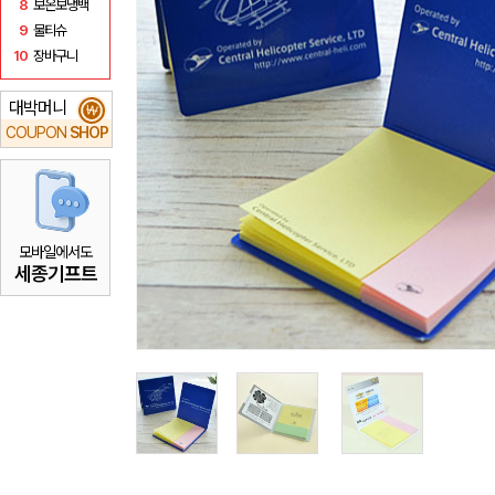
8
보온보냉백
9
물티슈
10
장바구니
대박머니
₩
COUPON
SHOP
모바일에서도
세종기프트