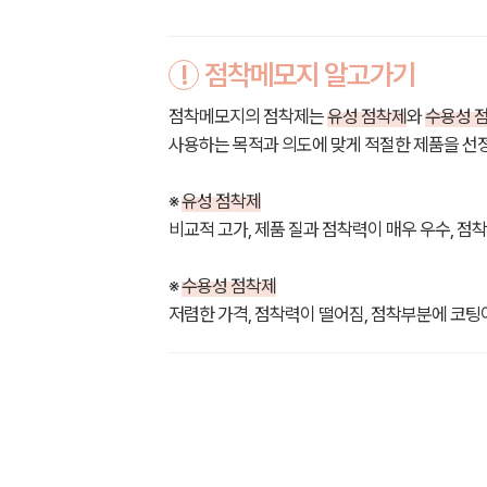
!
점착메모지 알고가기
점착메모지의 점착제는
유성 점착제
와
수용성 
사용하는 목적과 의도에 맞게 적절한 제품을 선
※
유성 점착제
비교적 고가, 제품 질과 점착력이 매우 우수, 점
※
수용성 점착제
저렴한 가격, 점착력이 떨어짐, 점착부분에 코팅이