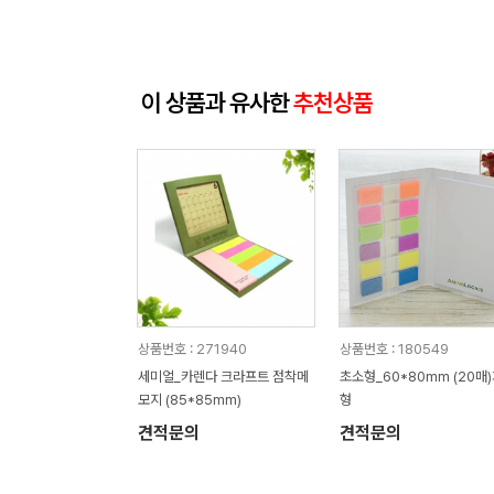
이 상품과 유사한
추천상품
상품번호 : 271940
상품번호 : 180549
세미얼_카렌다 크라프트 점착메
초소형_60*80mm (20매
모지 (85*85mm)
형
견적문의
견적문의