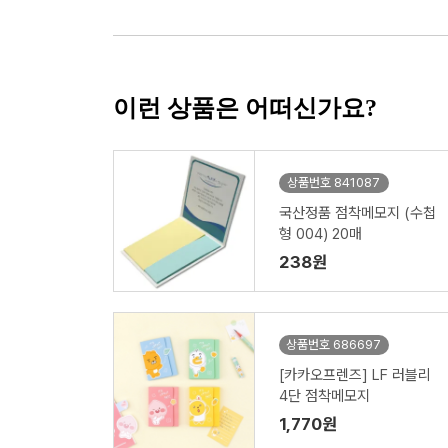
이런 상품은 어떠신가요?
상품번호 841087
국산정품 점착메모지 (수첩
형 004) 20매
238원
상품번호 686697
[카카오프렌즈] LF 러블리
4단 점착메모지
1,770원