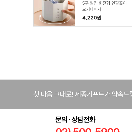
5구 벌집 회전형 연필꽂이
오거나이저
4,220원
첫 마음 그대로! 세종기프트가 약속드
문의 · 상담전화
02) 500-5900