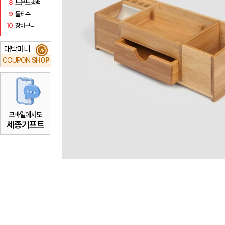
8
보온보냉백
9
물티슈
10
장바구니
대박머니
₩
COUPON
SHOP
모바일에서도
세종기프트