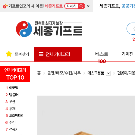
×
세종기프트,
공공기
기프트인포
의 새 이름!
세종기프트
자세히
베스트
기획전
전체 카테고리
즐겨찾기
100
인기카테고리
홈
볼펜/메모/수첩/사무
데스크용품
펜꽂이/다
TOP 10
1
에코백
2
텀블러
3
우산
4
부채
5
보조배터리
6
수건
7
선풍기