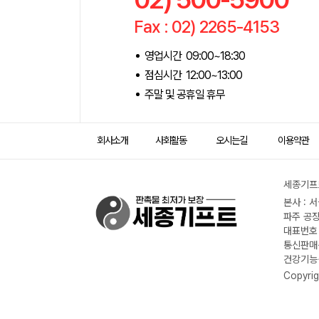
Fax : 02) 2265-4153
영업시간 09:00~18:30
점심시간 12:00~13:00
주말 및 공휴일 휴무
회사소개
사회활동
오시는길
이용약관
세종기프트
본사 : 
파주 공장
대표번호 :
통신판매신
건강기능식
Copyrig