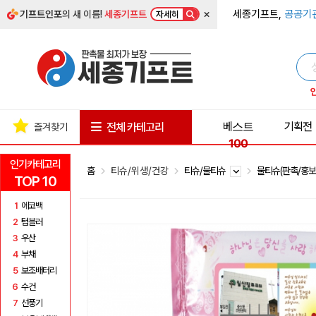
×
세종기프트,
공공기
기프트인포
의 새 이름!
세종기프트
자세히
베스트
기획전
전체 카테고리
즐겨찾기
100
인기카테고리
홈
티슈/위생/건강
티슈/물티슈
물티슈(판촉/홍보
TOP 10
1
에코백
2
텀블러
3
우산
4
부채
5
보조배터리
6
수건
7
선풍기