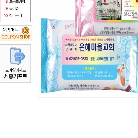
8
보온보냉백
9
물티슈
10
장바구니
대박머니
₩
COUPON
SHOP
모바일에서도
세종기프트