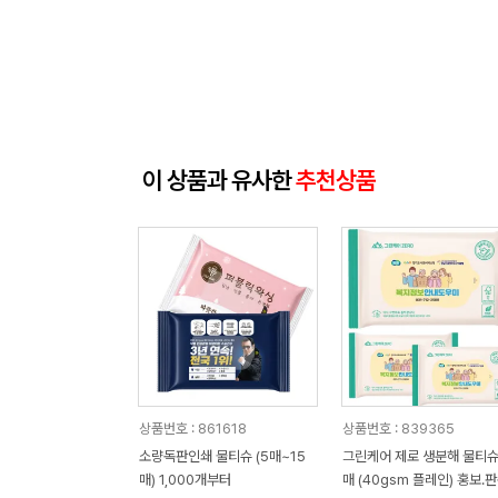
이 상품과 유사한
추천상품
상품번호 : 861618
상품번호 : 839365
소량독판인쇄 물티슈 (5매~15
그린케어 제로 생분해 물티슈
매) 1,000개부터
매 (40gsm 플레인) 홍보.