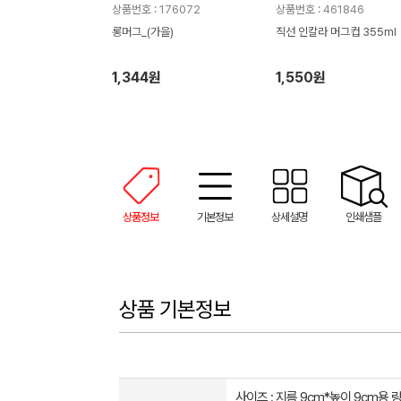
상품번호 : 176072
상품번호 : 461846
롱머그_(가을)
직선 인칼라 머그컵 355ml
1,344원
1,550원
상품정보
기본정보
상세설명
인쇄샘플
상품 기본정보
사이즈 : 지름 9cm*높이 9cm용 량 :