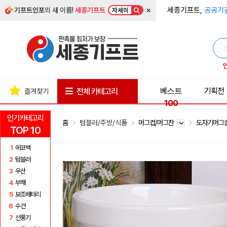
×
세종기프트,
공공기
기프트인포
의 새 이름!
세종기프트
자세히
베스트
기획전
전체 카테고리
즐겨찾기
100
인기카테고리
홈
텀블러/주방/식품
머그컵/머그잔
도자기머그
TOP 10
1
에코백
2
텀블러
3
우산
4
부채
5
보조배터리
6
수건
7
선풍기