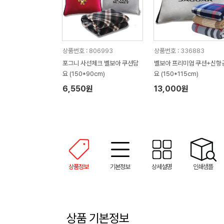
상품번호 : 806993
상품번호 : 336883
포그니 사선체크 벨보아 쿠션담
벨보아 프리미엄 쿠션+신항
요 (150*90cm)
요 (150*115cm)
6,550원
13,000원
상품정보
기본정보
상세설명
인쇄샘플
상품 기본정보