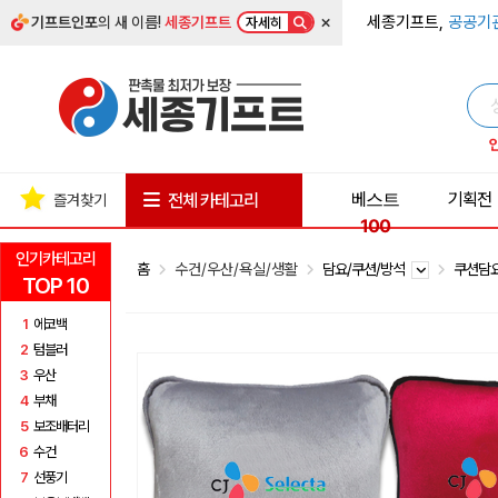
×
세종기프트,
공공기
기프트인포
의 새 이름!
세종기프트
자세히
베스트
기획전
전체 카테고리
즐겨찾기
100
인기카테고리
홈
수건/우산/욕실/생활
담요/쿠션/방석
쿠션담
TOP 10
1
에코백
2
텀블러
3
우산
4
부채
5
보조배터리
6
수건
7
선풍기