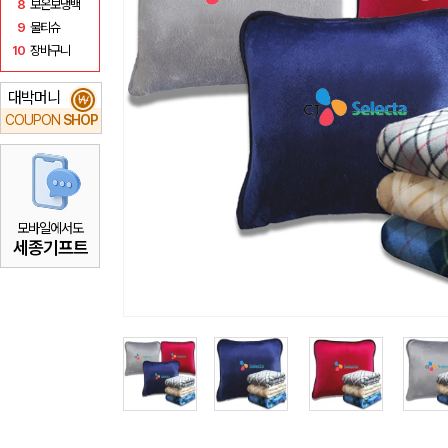
8
보온보냉백
9
물티슈
10
장바구니
대박머니
₩
COUPON
SHOP
모바일에서도
세종기프트