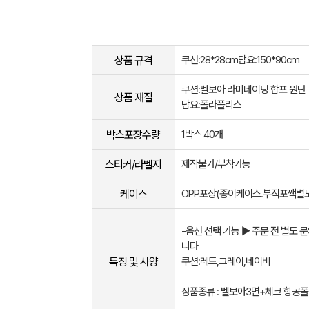
상품 규격
쿠션:28*28cm담요:150*90cm
쿠션:벨보아 라미네이팅 합포 원단
상품 재질
담요:폴라폴리스
박스포장수량
1박스 40개
스티커/라벨지
제작불가/부착가능
케이스
OPP포장(종이케이스.부직포쌕별도
-옵션 선택 가능 ▶ 주문 전 별도 
니다
특징 및 사양
쿠션:레드,그레이,네이비
상품종류 : 벨보아3면+체크 항공