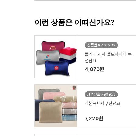
이런 상품은 어떠신가요?
상품번호 431283
폴리 극세사 벨보아미니 쿠
션담요
4,070원
상품번호 799958
리본극세사쿠션담요
7,220원