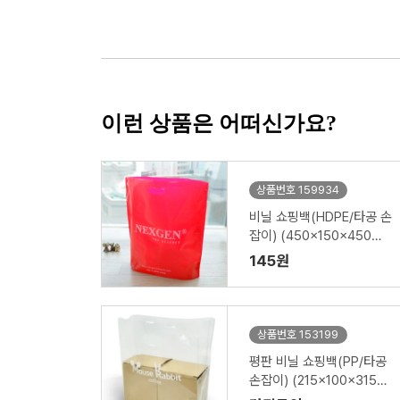
이런 상품은 어떠신가요?
상품번호 159934
비닐 쇼핑백(HDPE/타공 손
잡이) (450x150x450m
m)
145원
상품번호 153199
평판 비닐 쇼핑백(PP/타공
손잡이) (215x100x315m
m)