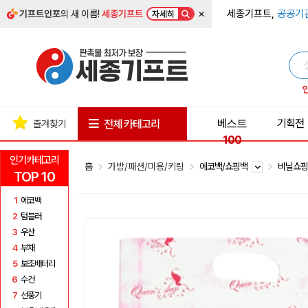
×
세종기프트,
공공기
기프트인포
의 새 이름!
세종기프트
자세히
베스트
기획전
전체 카테고리
즐겨찾기
100
인기카테고리
홈
가방/패션/미용/키링
에코백/쇼핑백
비닐쇼
TOP 10
1
에코백
2
텀블러
3
우산
4
부채
5
보조배터리
6
수건
7
선풍기