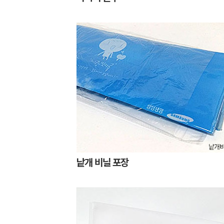
낱개 비닐 포장