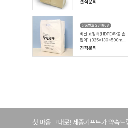
견적문의
상품번호 234868
비닐 쇼핑백(HDPE/타공 손
잡이) (325x130x500m
m)
견적문의
첫 마음 그대로! 세종기프트가 약속드