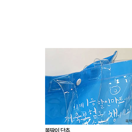
똑딱이 단추