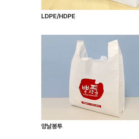
LDPE/HDPE
양날봉투