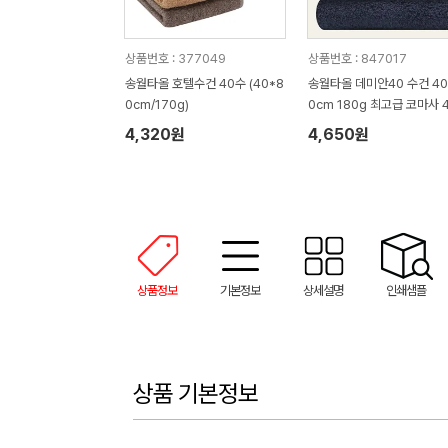
상품번호 : 377049
상품번호 : 847017
송월타올 호텔수건 40수 (40*8
송월타올 데미안40 수건 40
0cm/170g)
0cm 180g 최고급 코마사 
수
4,320원
4,650원
상품정보
기본정보
상세설명
인쇄샘플
상품 기본정보