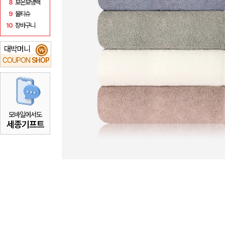
8
보온보냉백
9
물티슈
10
장바구니
대박머니
₩
COUPON
SHOP
모바일에서도
세종기프트