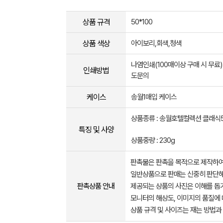
상품 규격
50*100
상품 색상
아이보리,회색,청색
나염인쇄(100매이상 구매 시 무료)
인쇄방법
도문의
케이스
송월1매입 케이스
상품종류 : 송월호텔컬렉션 클래식5
특징 및 사양
상품중량 : 230g
판촉물은 판촉을 목적으로 제작하여
일반상품으로 판매는 신중히 판단해
판촉상품 안내
제공되는 상품의 사진은 이해를 
모니터의 해상도, 이미지의 품질에 
상품 규격 및 사이즈는 재는 방법과