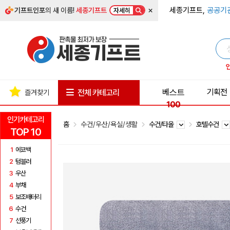
×
세종기프트,
공공기
기프트인포
의 새 이름!
세종기프트
자세히
베스트
기획전
전체 카테고리
즐겨찾기
100
인기카테고리
홈
수건/우산/욕실/생활
수건/타올
호텔수건
TOP 10
1
에코백
2
텀블러
3
우산
4
부채
5
보조배터리
6
수건
7
선풍기