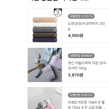
상품번호 522879
SJ향균40수코마무지 210
g
4,550원
상품번호 848806
영신 아놀드파머 리본 20수
코사마 140g
3,870원
상품번호 838104
피에르가르뎅 기념수건 웰
빙 130g 수건 고급 타올 호