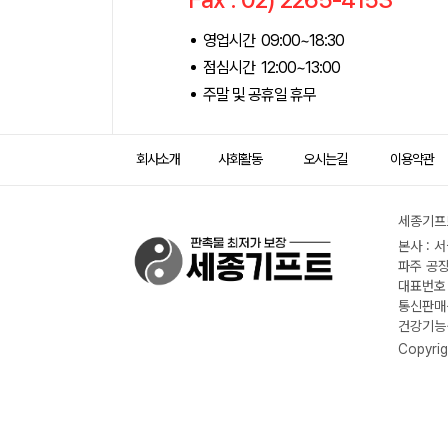
영업시간 09:00~18:30
점심시간 12:00~13:00
주말 및 공휴일 휴무
회사소개
사회활동
오시는길
이용약관
세종기프트
본사 : 
파주 공장
대표번호 :
통신판매신
건강기능식
Copyrig